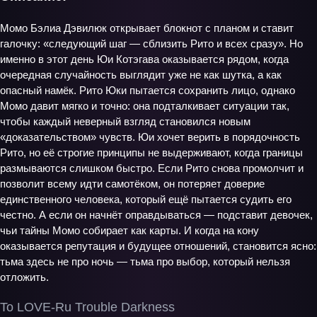
Момо Бэлиа Дэвилюк открывает блокнот с планом и ставит
галочку: «следующий шаг — сблизить Рито и всех сразу». Но
именно в этот день Юи Котэгава оказывается рядом, когда
очередная случайность выглядит уже не как шутка, а как
опасный намёк. Рито Юки пытается сохранить лицо, однако
Момо давит мягко и точно: она подталкивает ситуации так,
чтобы каждый неверный взгляд становился новым
«доказательством» чувств. Юи хочет верить в порядочность
Рито, но её строгие принципы не выдерживают, когда границы
размываются слишком быстро. Если Рито снова промолчит и
позволит всему идти самотёком, он потеряет доверие
единственного человека, который ещё пытается судить его
честно. А если он начнёт оправдываться — подставит девочек,
чьи тайны Момо собирает как карты. И когда на кону
оказывается репутация и будущее отношений, становится ясно:
тьма здесь не про ночь — тьма про выбор, который нельзя
отложить.
To LOVE-Ru Trouble Darkness