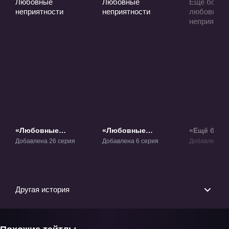
«Любовные
«Любовные
«Ещё бол
неприятности» ТВ-1
неприятности»
любовных
Добавлена 26 серия
Добавлена 6 серия
Добавлена 12
ОВА-1
неприятно
ТВ-2
Другая история