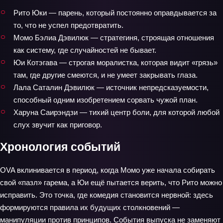
Рито Юки — парень, который постоянно оправдывается за
то, что не успел предотвратить.
Момо Бэлиа Дэвилюк — стратегиня, строящая отношения
как систему, где случайностей не бывает.
Юи Котэгава — строгая моралистка, которая видит «грязь»
там, где другие смеются, и не умеет закрывать глаза.
Лала Саталин Дэвилюк — источник непредсказуемости,
способный одним изобретением сорвать чужой план.
Харуна Саирэндзи — тихий центр боли, для которой любой
слух звучит как приговор.
Хронология событий
OVA вклинивается в период, когда Момо уже начала собирать
свой «пазл» гарема, а Юи ещё пытается верить, что Рито можно
исправить. Это точка, где комедия становится нервной: здесь
формируются правила их будущих столкновений —
манипуляции против принципов. События выпуска не заменяют