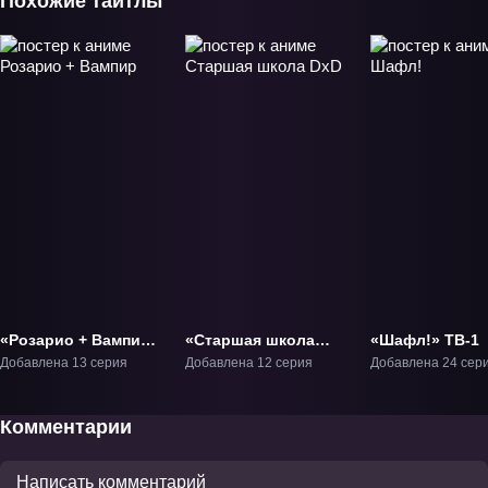
Похожие тайтлы
«Розарио + Вампир»
«Старшая школа
«Шафл!» ТВ-1
ТВ-1
DxD» ТВ-1
Добавлена 13 серия
Добавлена 12 серия
Добавлена 24 сер
Комментарии