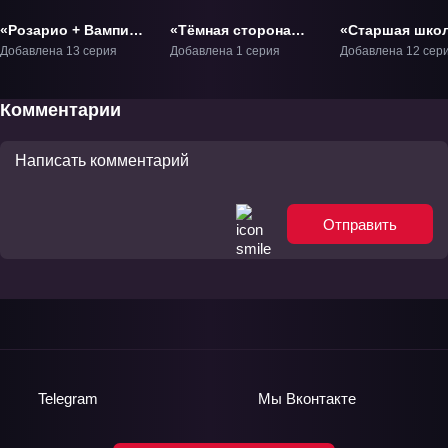
«Розарио + Вампир»
«Тёмная сторона
«Старшая шко
ТВ-1
Брюнхильды» ОВА-1
DxD» ТВ-1
Добавлена 13 серия
Добавлена 1 серия
Добавлена 12 сер
Комментарии
Отправить
Telegram
Мы
Вконтакте