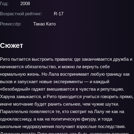
Год:
2008
Возрастной рейтинг:
R-17
Режиссёр:
Такао Като
Сюжет
Рито пытается выстроить правила: где заканчивается дружба и
начинается обязательство, и можно ли вернуть себе
нормальную жизнь. Но Лала воспринимает любую границу как
вызов и запускает новые эксперименты — и каждый
«безобидный» гаджет вмешивается в чувства и репутацию.
Харуна замыкается, и Рито приходится учиться говорить прямо,
иначе молчание будет ранить сильнее, чем чужие шутки.
Параллельно появляются те, кто смотрит на Лалу не как на
одноклассницу, а как на политическую фигуру, и тогда
школьные недоразумения получают взрослые последствия.
Давление растёт: Рито понимает, что быть «хорошим парнем»