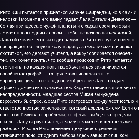
Рито Юки пытается признаться Харуне Сайренджи, но в самый
неловкий момент в его ванну падает Лала Саталин Девилюк —
беглая принцесса с чужой планеты и с характером, который
ломает планы одним словом. Чтобы не возвращаться домой,
Лала объявляет, что выходит замуж за Рито, и слух мгновенно
превращает обычную школу в арену: за «женихом» начинают
охотиться, его дёргают учителя, а вокруг собирается очередь
тех, кто хочет понять, что вообще происходит. Рито пытается
отступить, но каждая попытка объясниться заканчивается
новой катастрофой — то прилетают инопланетные
«проверяющие», то очередное изобретение Лалы создаёт
эффект домино из случайностей. Харуне становится больно от
неопределённости, младшая сестра Микан вынуждена
взрослеть быстрее, а сам Рито застревает между честностью и
ответственностью за человека, который доверился ему. Если он
просто «сбежит» от проблемы, конфликт выйдет за пределы
школы: Лалу вернут силой, а Земля окажется в центре чужих
разборок. И когда Рито понимает цену своего решения,
становится ясно: от одного выбора здесь зависит слишком