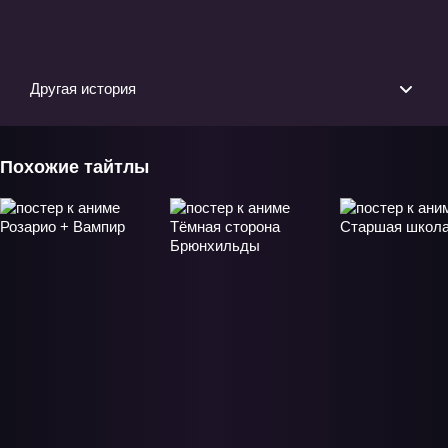
ОВА-1
неприятно
ТВ-2
Другая история
Похожие тайтлы