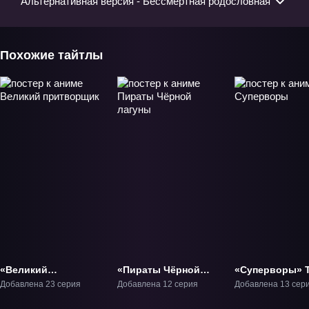
Альтернативная версия - Бессмертная родословная
Похожие тайтлы
«Великий
«Пираты Чёрной
«Суперворы» 
притворщик» ТВ-1
лагуны» ТВ-1
Добавлена 23 серия
Добавлена 12 серия
Добавлена 13 сер