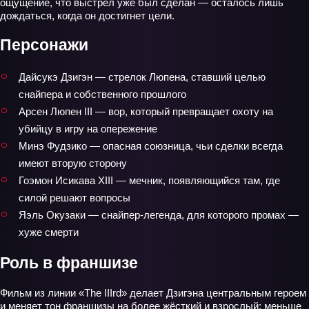
ощущение, что выстрел уже был сделан — осталось лишь
дождаться, когда он достигнет цели.
Персонажи
Дайсукэ Дзигэн — стрелок Люпена, ставший целью
снайпера и собственного прошлого
Арсен Люпен III — вор, который превращает охоту на
убийцу в игру на опережение
Минэ Фудзико — опасная союзница, чьи сделки всегда
имеют вторую сторону
Гоэмон Исикава XIII — мечник, появляющийся там, где
силой решают вопросы
Яэль Окузаки — снайпер‑легенда, для которого промах —
хуже смерти
Роль в франшизе
Фильм из линии «The IIIrd» делает Дзигэна центральным героем
и меняет тон франшизы на более жёсткий и взрослый: меньше