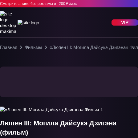
Смотрите аниме без рекламы
от 200 ₽ /мес
VIP
Главная
Фильмы
«Люпен III: Могила Дайсукэ Дзигэна» Фи
Люпен III: Могила Дайсукэ Дзигэна
(фильм)