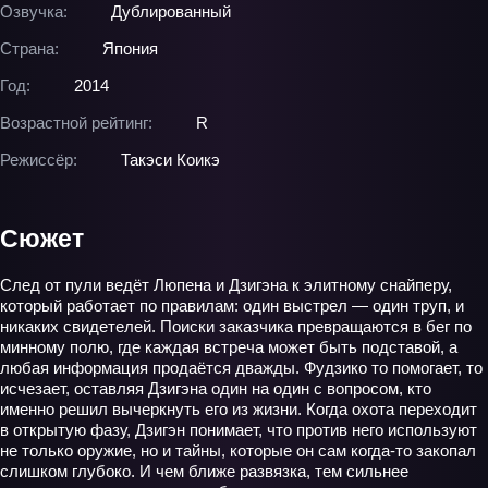
Озвучка:
Дублированный
Страна:
Япония
Год:
2014
Возрастной рейтинг:
R
Режиссёр:
Такэси Коикэ
Сюжет
След от пули ведёт Люпена и Дзигэна к элитному снайперу,
который работает по правилам: один выстрел — один труп, и
никаких свидетелей. Поиски заказчика превращаются в бег по
минному полю, где каждая встреча может быть подставой, а
любая информация продаётся дважды. Фудзико то помогает, то
исчезает, оставляя Дзигэна один на один с вопросом, кто
именно решил вычеркнуть его из жизни. Когда охота переходит
в открытую фазу, Дзигэн понимает, что против него используют
не только оружие, но и тайны, которые он сам когда-то закопал
слишком глубоко. И чем ближе развязка, тем сильнее