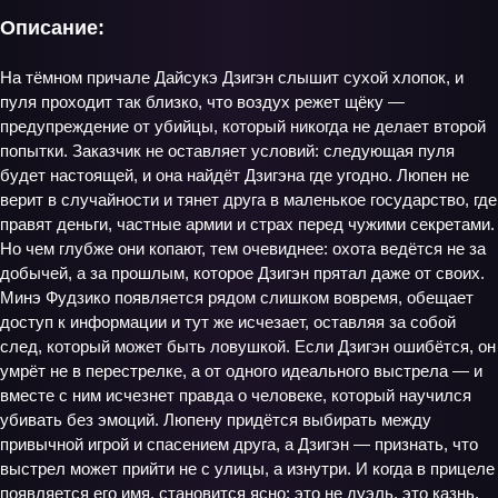
Описание:
На тёмном причале Дайсукэ Дзигэн слышит сухой хлопок, и
пуля проходит так близко, что воздух режет щёку —
предупреждение от убийцы, который никогда не делает второй
попытки. Заказчик не оставляет условий: следующая пуля
будет настоящей, и она найдёт Дзигэна где угодно. Люпен не
верит в случайности и тянет друга в маленькое государство, где
правят деньги, частные армии и страх перед чужими секретами.
Но чем глубже они копают, тем очевиднее: охота ведётся не за
добычей, а за прошлым, которое Дзигэн прятал даже от своих.
Минэ Фудзико появляется рядом слишком вовремя, обещает
доступ к информации и тут же исчезает, оставляя за собой
след, который может быть ловушкой. Если Дзигэн ошибётся, он
умрёт не в перестрелке, а от одного идеального выстрела — и
вместе с ним исчезнет правда о человеке, который научился
убивать без эмоций. Люпену придётся выбирать между
привычной игрой и спасением друга, а Дзигэн — признать, что
выстрел может прийти не с улицы, а изнутри. И когда в прицеле
появляется его имя, становится ясно: это не дуэль, это казнь,