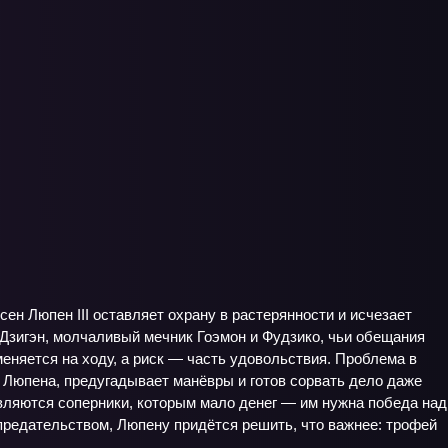
сен Люпен III оставляет охрану в растерянности и исчезает
 Дзигэн, молчаливый мечник Гоэмон и Фудзико, чьи обещания
меняется на ходу, а риск — часть удовольствия. Проблема в
и Люпена, предугадывает манёвры и готов сорвать дело даже
вляются соперники, которым мало денег — им нужна победа над
предательством, Люпену придётся решить, что важнее: трофей