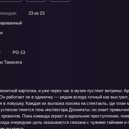
пизодов:
23 из 23
ированный
ия
:
PG-13
о Такахата
визитной карточки, и уже через час в музее пустеют витрины: Ар
Он работает не в одиночку — рядом всегда точный как выстрел
 в ловушку. Каждая их вылазка похожа на спектакль, где план 
 успехом тянется тень инспектора Дзэнигаты: он знает привычк
 провалов. Пока команда играет в идеальное преступление, поя
когда очередная цель оказывается связана с чужими тайнами и 
ним до конца.