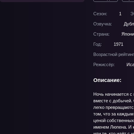
Сезон:
1
Э
Озвучка:
Дубл
Страна:
Япон
Год:
1971
Возрастной рейтинг
Режиссёр:
Иса
Описание:
Ночь начинается с 
вместе с добычей. 
легко превращаются
том, что за каждым
ценой собственных
именем Люпена. И 
или те, кто идёт с 