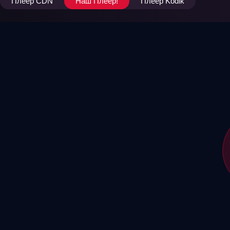
Плеер CDN
Наш Плеер!
Плеер Kodik