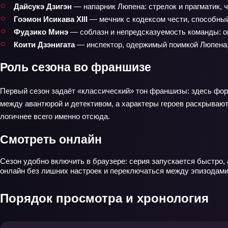
Дайсукэ Дзигэн
— напарник Люпена: стрелок и прагматик, ч
Гоэмон Исикава XIII
— мечник с кодексом чести, способны
Фудзико Минэ
— соблазн и непредсказуемость команды: он
Коити Дзэнигата
— инспектор, одержимый поимкой Люпена; 
Роль сезона во франшизе
Первый сезон задаёт «классический» тон франшизы: здесь фор
между авантюрой и детективом, а характеры героев раскрывают
логичнее всего именно отсюда.
Смотреть онлайн
Сезон удобно включить в браузере: серия запускается быстро, 
онлайн без лишних настроек и переключаться между эпизодами,
Порядок просмотра и хронология