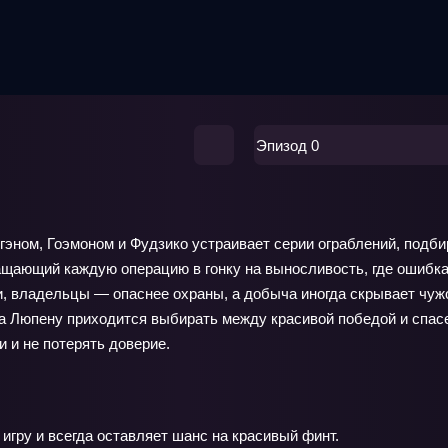
Эпизод 0
игэном, Гоэмоном и Фудзико устраивает серии ограблений, подби
ращающий каждую операцию в гонку на выносливость, где ошибк
, владельцы — опаснее охраны, а добыча иногда скрывает чужо
 а Люпену приходится выбирать между красивой победой и спас
и и не потерять доверие.
игру и всегда оставляет шанс на красивый финт.