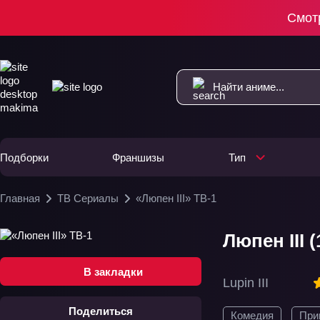
Смот
Подборки
Франшизы
Тип
Главная
ТВ Сериалы
«Люпен III» ТВ-1
Люпен III (
В закладки
Lupin III
Поделиться
Комедия
При