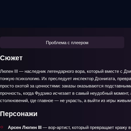
Проблема с плеером
Сюжет
Люпен III — наследник легендарного вора, который вместе с Дз
тонкую психологию. Их преследует инспектор Дзэнигата, прев
просто охотой за ценностями: заказы оказываются подставными
прочность, когда Фудзико исчезает в самый неудобный момент,
столкновений, где главное — не украсть, а выйти из игры живым
Персонажи
Арсен Люпен III
— вор-артист, который превращает кражу в 