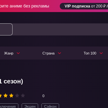
рите аниме без рекламы
VIP подписка
от 200 ₽ 
Жанр
Страна
Топ 100
1 сезон)
0
ключения
Экшен
Сэйнэн