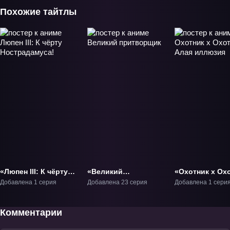
Похожие тайтлы
«Люпен III: К чёрту
«Великий
«Охотник х Ох
Нострадамуса!»
притворщик» ТВ-1
Алая иллюзия
Добавлена 1 серия
Добавлена 23 серия
Добавлена 1 сери
Фильм-5
Фильм-1
Комментарии