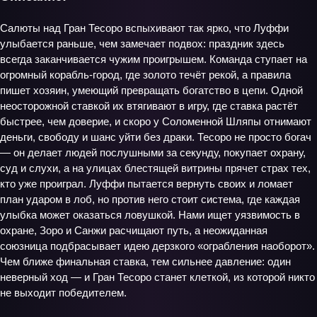
Салюты над Гран Тесоро вспыхивают так ярко, что Луффи
улыбается раньше, чем замечает подвох: праздник здесь
всегда заканчивается чужим проигрышем. Команда ступает на
огромный корабль‑город, где золото течёт рекой, а правила
пишет хозяин, умеющий превращать богатство в цепи. Одной
неосторожной ставкой их втягивают в игру, где ставка растёт
быстрее, чем доверие, и скоро у Соломенной Шляпы отнимают
деньги, свободу и шанс уйти без драки. Тесоро не просто богач
— он делает людей послушными за секунду, покупает охрану,
суд и слухи, а на улицах блестящей витрины прячет страх тех,
кто уже проиграл. Луффи пытается вернуть своих и ломает
план ударом в лоб, но против него стоит система, где каждая
улыбка может оказаться ловушкой. Нами ищет уязвимость в
охране, Зоро и Санжи расчищают путь, а неожиданная
союзница подбрасывает идею дерзкого «ограбления наоборот».
Чем ближе финальная ставка, тем сильнее давление: один
неверный ход — и Гран Тесоро станет клеткой, из которой никто
не выходит победителем.