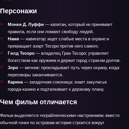
Персонажи
Монки Д. Луффи
— капитан, который не принимает
правила, если они ломают свободу людей.
Нами
— навигатор: ищет слабые места в охране и
превращает азарт Тесоро против него самого.
Гилд Тесоро
— владелец Гран Тесоро: управляет
богатством как оружием и держит город страхом долгов.
Зоро
— мечник: прокладывает путь через охрану, когда
переговоры заканчиваются.
Карина
— загадочная союзница: знает закулисье
города‑казино и подталкивает к дерзкому плану.
Чем фильм отличается
Фильм выделяется «ограбленческим» настроением: вместо
обычной гонки по островам история строится вокруг