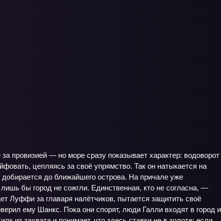
за провизией — но море сразу показывает характер: водоворот
йфовать, цепляясь за своё упрямство. Так он натыкается на
й добирается до ближайшего острова. На причале уже
 лишь бы город не сожгли. Единственная, кто не согласна, —
ет Луффи за главаря налётчиков, пытается защитить своё
верил ему Шанкс. Пока они спорят, люди Галли входят в город и
лк из захвата и понимает, что здесь ставки не в золоте: если