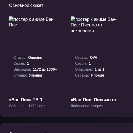
Основной сюжет
Статус:
Ongoing
Статус:
OVA
Сезон:
1
Сезон:
1
Эпизодов:
1172 из 1000+
Эпизодов:
1 из 1
Страна:
Япония
Страна:
Япония
«Ван Пис» ТВ-1
«Ван-Пис: Письмо от
поклонника» ОВА-1
Добавлена 1172 серия
Добавлена 1 серия