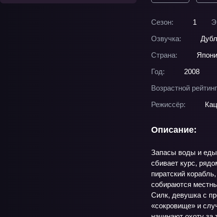
Сезон:
1
Э
Озвучка:
Дубл
Страна:
Япон
Год:
2008
Возрастной рейтинг
Режиссёр:
Кац
Описание:
Запасы воды и еды
сбивает курс, рядо
пиратский корабль,
собираются местные
Силк, девушка с п
«сокровище» и случ
начинают охоту за 