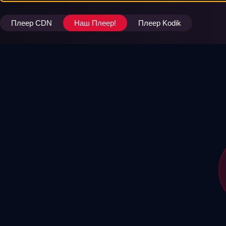
Плеер CDN
Наш Плеер!
Плеер Kodik