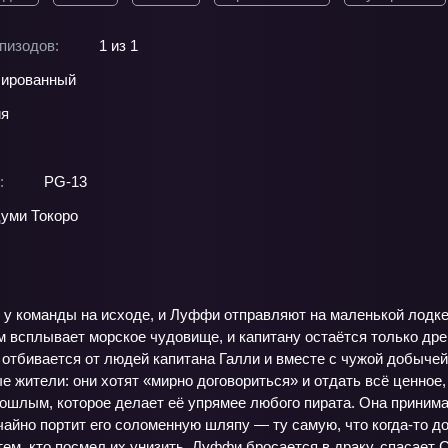
пизодов:
1 из 1
ированный
ия
:
PG-13
уми Токоро
 у команды на исходе, и Луффи отправляют на маленькой лодке 
м всплывает морское чудовище, и капитану остаётся только дре
 отбивается от людей капитана Галли и вместе с чужой добыче
 жители: они хотят «мирно договориться» и отдать всё ценное,
рошлым, которое делает её упрямее любого пирата. Она принима
айно портит его соломенную шляпу — ту самую, что когда‑то до
тем, кто посмел их унизить. Луффи бросается в драку, спасает Си