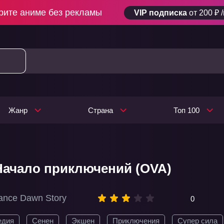
рите аниме без рекламы
VIP подписка
от 200 ₽ 
Жанр
Страна
Топ 100
Начало приключений (OVA)
ance Dawn Story
0
едия
Сенен
Экшен
Приключения
Супер сила