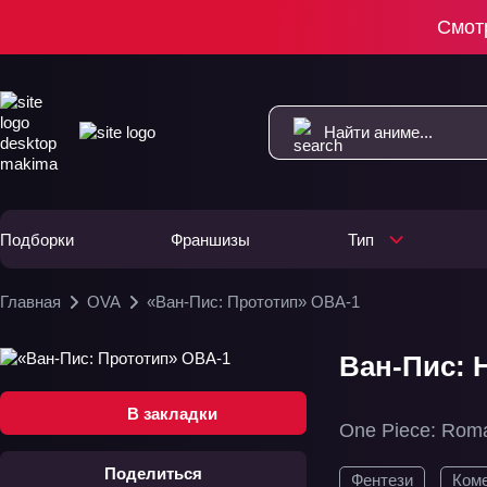
Смот
Подборки
Франшизы
Тип
Главная
OVA
«Ван-Пис: Прототип» ОВА-1
Ван-Пис: 
В закладки
One Piece: Rom
Поделиться
Фентези
Ком