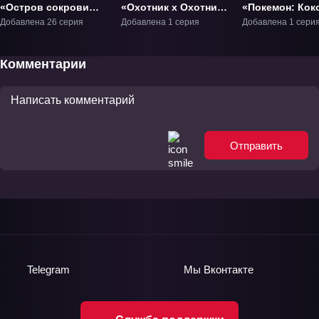
«Остров сокровищ»
«Охотник х Охотник:
«Покемон: Кок
ТВ-1
Алая иллюзия»
Фильм-23
Добавлена 26 серия
Добавлена 1 серия
Добавлена 1 сери
Фильм-1
Комментарии
Отправить
Telegram
Мы
Вконтакте