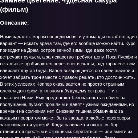
Зимнее цветение, чудесная сакура
(фильм)
Описание:
Нами падает с жаром посреди моря, и у команды остаётся один
вариант — искать врача там, где его вообще можно найти. Курс
приводит на Драм, остров вечной зимы, где даже гостя
встречают ружьём, а за лекарство требуют цену. Пока Луффи и
остальные пробиваются через снег и скалы, над королевством
нависает другая беда: Вапол возвращается со своей шайкой и
хочет забрать трон вместе с правом решать, кто достоин жить.
В этих условиях Чоппер оказывается не просто странным
оленем‑доктором, а ключом к будущему острова — и к
спасению Нами. Ему предлагают безопасность в обмен на
послушание, пугают прошлым и давят чужими ожиданиями, но
времени на сомнения нет. Снежная тишина обманчива: за
каждым поворотом может быть засада, а любые переговоры
заканчиваются угрозой. Когда начинается охота, выбор
становится простым и страшным: спрятаться — или выйти из