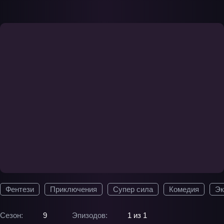
Фентези
Приключения
Супер сила
Комедия
Э
Сезон:
9
Эпизодов:
1 из 1