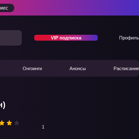
/мес
VIP подписка
Профиль
Онгоинги
Анонсы
Расписание
н)
1