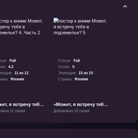
тус:
Full
Статус:
Full
зон:
4.2
Сезон:
5
изодов:
11 из 12
Эпизодов:
15 из 15
рана:
Япония
Страна:
Япония
ет, я встречу тебя
«Может, я встречу тебя
дземелье? 4. Часть
в подземелье? 5» ТВ-5
лена 11 серия
Добавлена 15 серия
В-4.2