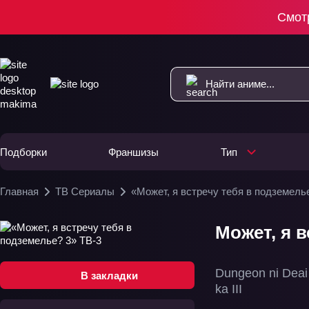
Смот
Подборки
Франшизы
Тип
Главная
ТВ Сериалы
«Может, я встречу тебя в подземель
Может, я в
Dungeon ni Deai
В закладки
ka III