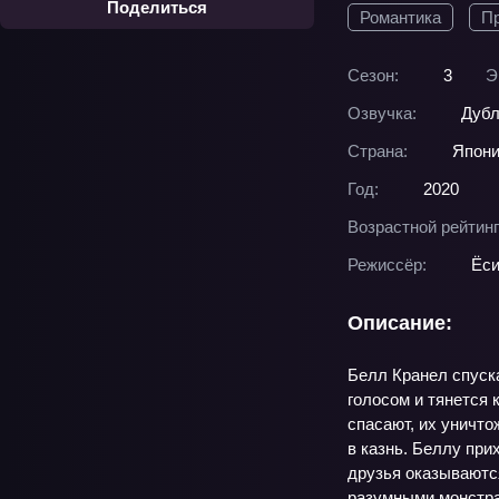
Поделиться
Романтика
П
Сезон:
3
Э
Озвучка:
Дубл
Страна:
Япон
Год:
2020
Возрастной рейтинг
Режиссёр:
Ёси
Описание:
Белл Кранел спуск
голосом и тянется 
спасают, их уничто
в казнь. Беллу при
друзья оказываются
разумными монстрам