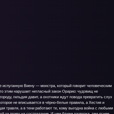
е испуганную Виену — монстра, который говорит человеческим
 что этим нарушает негласный закон Орарио: чудовищ не
ороду, гильдия давит, а охотники ждут повода превратить слух
оторое не вписывается в чёрно‑белые правила, а Хестия и
ая травля, а в тени работают те, кому выгодна война с любыми
й за право на сострадание. И чем ближе развязка, тем яснее