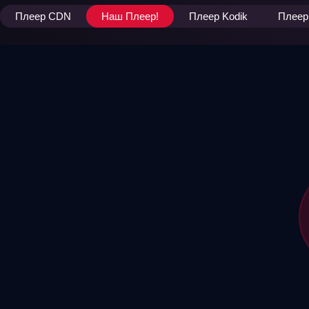
Плеер CDN
Наш Плеер!
Плеер Kodik
Плеер 