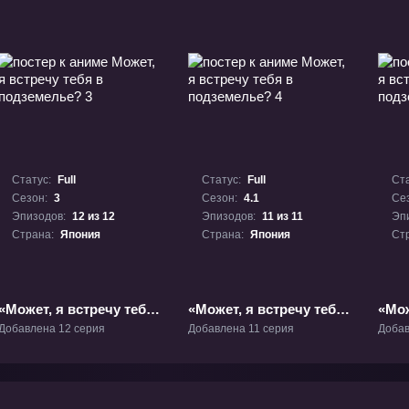
Статус:
Full
Статус:
Full
Ста
Сезон:
3
Сезон:
4.1
Се
Эпизодов:
12 из 12
Эпизодов:
11 из 11
Эп
Страна:
Япония
Страна:
Япония
Ст
«Может, я встречу тебя
«Может, я встречу тебя
«Мож
в подземелье? 3» ТВ-3
в подземелье? 4»
в по
Добавлена 12 серия
Добавлена 11 серия
Добав
ТВ-4.1
2» Т