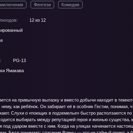
риключения
Фентези
Комедия
пизодов:
12 из 12
ированный
ия
:
PG-13
ки Ямакава
ается на привычную вылазку и вместо добычи находит в темнот
к нему, как ребёнок. Он забирает её в особняк Гестии, понимая,
жают. Слухи о «поющих в подземелье» быстро расползаются по г
ходится выбирать между репутацией героя и жизнью существа, к
 под ударом вместе с ним. Когда на улицах начинается настоящ
и, Белл понимает: спасение Виены — это не тайный приют, а бо