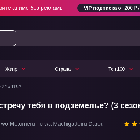
рите аниме без рекламы
VIP подписка
от 200 ₽ 
Жанр
Страна
Топ 100
е? 3» ТВ-3
стречу тебя в подземелье? (3 сезо
 wo Motomeru no wa Machigatteiru Darou