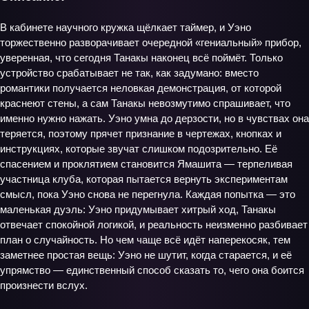
В кабинете научного кружка щёлкает таймер, и Уэно
торжественно разворачивает очередной «гениальный» прибор,
уверенная, что сегодня Танакы наконец всё поймёт. Только
устройство срабатывает не так, как задумано: вместо
романтики получается неловкая демонстрация, от которой
краснеют стены, а сам Танакы невозмутимо спрашивает, что
именно нужно нажать. Уэно умна до дерзости, но в чувствах она
теряется, поэтому прячет признание в чертежах, кнопках и
инструкциях, которые звучат слишком подозрительно. Её
спасением и проклятием становится Ямашита — терпеливая
участница клуба, которая пытается вернуть экспериментам
смысл, пока Уэно снова не перегнула. Каждая попытка — это
маленькая дуэль: Уэно придумывает хитрый ход, Танакы
отвечает спокойной логикой, и реальность неизменно разбивает
план о случайность. Но чем чаще всё идёт наперекосяк, тем
заметнее простая вещь: Уэно не шутит, когда старается, и её
упрямство — единственный способ сказать то, чего она боится
произнести вслух.