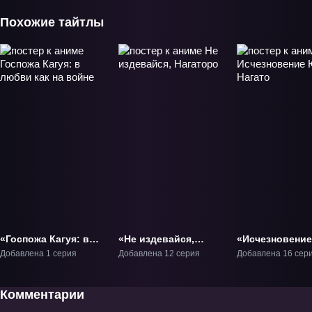
Похожие тайтлы
«Госпожа Кагуя: в
«Не издевайся,
«Исчезновени
любви как на войне»
Нагаторо» ТВ-1
Нагато» ТВ-1
Добавлена 1 серия
Добавлена 12 серия
Добавлена 16 сер
ОВА-1
Комментарии