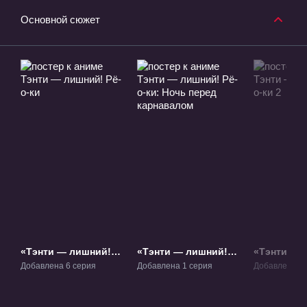
Основной сюжет
«Тэнти — лишний!
«Тэнти — лишний!
«Тэнти — 
Рё-о-ки» ОВА-1
Рё-о-ки: Ночь перед
Рё-о-ки 2»
Добавлена 6 серия
Добавлена 1 серия
Добавлена 6 
карнавалом» ОВА-2