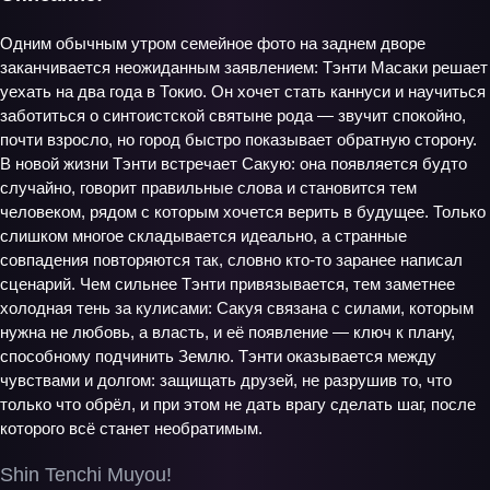
Одним обычным утром семейное фото на заднем дворе
заканчивается неожиданным заявлением: Тэнти Масаки решает
уехать на два года в Токио. Он хочет стать каннуси и научиться
заботиться о синтоистской святыне рода — звучит спокойно,
почти взросло, но город быстро показывает обратную сторону.
В новой жизни Тэнти встречает Сакую: она появляется будто
случайно, говорит правильные слова и становится тем
человеком, рядом с которым хочется верить в будущее. Только
слишком многое складывается идеально, а странные
совпадения повторяются так, словно кто-то заранее написал
сценарий. Чем сильнее Тэнти привязывается, тем заметнее
холодная тень за кулисами: Сакуя связана с силами, которым
нужна не любовь, а власть, и её появление — ключ к плану,
способному подчинить Землю. Тэнти оказывается между
чувствами и долгом: защищать друзей, не разрушив то, что
только что обрёл, и при этом не дать врагу сделать шаг, после
которого всё станет необратимым.
Shin Tenchi Muyou!