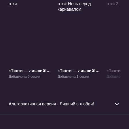
«Тэнти — лишний!
«Тэнти — лишний!
«Тэнти — 
Рё-о-ки» ОВА-1
Рё-о-ки: Ночь перед
Рё-о-ки 2»
Добавлена 6 серия
Добавлена 1 серия
Добавлена 6 
карнавалом» ОВА-2
Альтернативная версия - Лишний в любви!