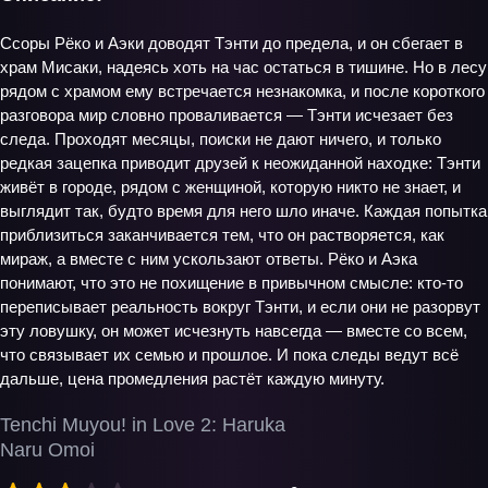
Ссоры Рёко и Аэки доводят Тэнти до предела, и он сбегает в
храм Мисаки, надеясь хоть на час остаться в тишине. Но в лесу
рядом с храмом ему встречается незнакомка, и после короткого
разговора мир словно проваливается — Тэнти исчезает без
следа. Проходят месяцы, поиски не дают ничего, и только
редкая зацепка приводит друзей к неожиданной находке: Тэнти
живёт в городе, рядом с женщиной, которую никто не знает, и
выглядит так, будто время для него шло иначе. Каждая попытка
приблизиться заканчивается тем, что он растворяется, как
мираж, а вместе с ним ускользают ответы. Рёко и Аэка
понимают, что это не похищение в привычном смысле: кто-то
переписывает реальность вокруг Тэнти, и если они не разорвут
эту ловушку, он может исчезнуть навсегда — вместе со всем,
что связывает их семью и прошлое. И пока следы ведут всё
дальше, цена промедления растёт каждую минуту.
Tenchi Muyou! in Love 2: Haruka
Naru Omoi