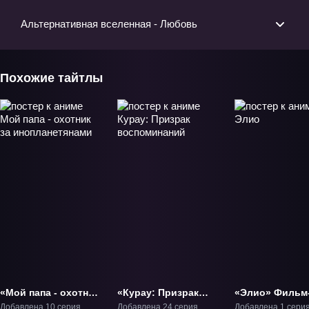
Альтернативная вселенная - Любовь
Похожие тайтлы
«Мой папа - охотник
«Курау: Призрак
«Элио» Фильм
за инопланетянами»
воспоминаний» ТВ-1
Добавлена 10 серия
Добавлена 24 серия
Добавлена 1 сери