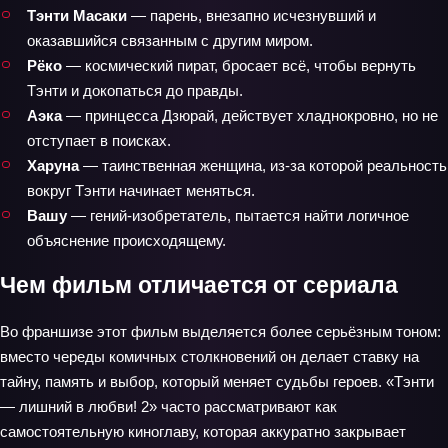
Тэнти Масаки
— парень, внезапно исчезнувший и
оказавшийся связанным с другим миром.
Рёко
— космический пират, бросает всё, чтобы вернуть
Тэнти и докопаться до правды.
Аэка
— принцесса Дзюрай, действует хладнокровно, но не
отступает в поисках.
Харуна
— таинственная женщина, из-за которой реальность
вокруг Тэнти начинает меняться.
Вашу
— гений-изобретатель, пытается найти логичное
объяснение происходящему.
Чем фильм отличается от сериала
Во франшизе этот фильм выделяется более серьёзным тоном:
вместо череды комичных столкновений он делает ставку на
тайну, память и выбор, который меняет судьбы героев. «Тэнти
— лишний в любви! 2» часто рассматривают как
самостоятельную киноглаву, которая аккуратно закрывает