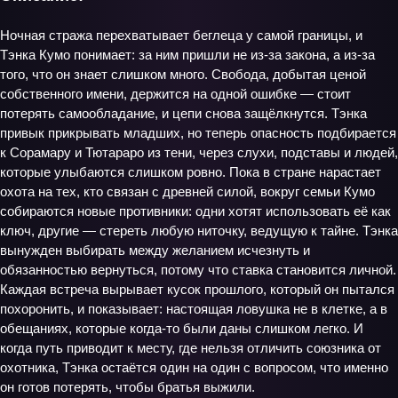
Ночная стража перехватывает беглеца у самой границы, и
Тэнка Кумо понимает: за ним пришли не из‑за закона, а из‑за
того, что он знает слишком много. Свобода, добытая ценой
собственного имени, держится на одной ошибке — стоит
потерять самообладание, и цепи снова защёлкнутся. Тэнка
привык прикрывать младших, но теперь опасность подбирается
к Сорамару и Тютараро из тени, через слухи, подставы и людей,
которые улыбаются слишком ровно. Пока в стране нарастает
охота на тех, кто связан с древней силой, вокруг семьи Кумо
собираются новые противники: одни хотят использовать её как
ключ, другие — стереть любую ниточку, ведущую к тайне. Тэнка
вынужден выбирать между желанием исчезнуть и
обязанностью вернуться, потому что ставка становится личной.
Каждая встреча вырывает кусок прошлого, который он пытался
похоронить, и показывает: настоящая ловушка не в клетке, а в
обещаниях, которые когда-то были даны слишком легко. И
когда путь приводит к месту, где нельзя отличить союзника от
охотника, Тэнка остаётся один на один с вопросом, что именно
он готов потерять, чтобы братья выжили.