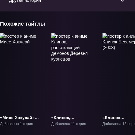
Другая история
Похожие тайтлы
«Мисс Хокусай»
«Клинок,
«Клинок
Фильм-1
рассекающий
Бессмертного
Добавлена 1 серия
Добавлена 11 серия
Добавлена 13 сер
демонов Деревня
(2008)» ТВ-1
кузнецов» ТВ-3