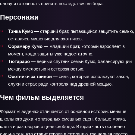
слову и готовность принять последствия выбора.
Персонажи
Тэнка Кумо
— старший брат, пытающийся защитить семью,
оставаясь мишенью для охотников.
Сорамару Кумо
— младший брат, который взрослеет в
момент, когда защиты уже недостаточно.
Тютараро
— верный спутник семьи Кумо, балансирующий
между смелостью и осторожностью.
Охотники за тайной
— силы, которые используют закон,
слухи и страх ради контроля над древней мощью.
Чем фильм выделяется
Формат «Гайдена» отличается от основной истории: меньше
школьного духа и эпизодных смешных сцен, больше мрака,
клятв и разговоров о цене свободы. Вторая часть особенно
сильна тем, что ставит героев в ситуацию, где нельзя просто