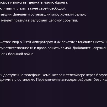
зломов и помогает держать линию фронта.
лятвы и платят за неё своей свободой.
тавший Цинлинь и оставивший миру хрупкий баланс.
 меняет правила и запускает цепочку событий.
йство: миф о Пяти императорах и их печатях становится источн
круг ответственности и права решать самой. Добавляет напряже
аг к большой войне.
ск доступен на телефоне, компьютере и телевизоре через брауз
должить с остановки. Переключение эпизодов работает без лиш