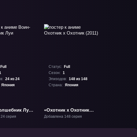
Full
Статус:
Full
1
Сезон:
1
в:
24 из 24
Эпизодов:
148 из 148
Япония
Страна:
Япония
олшебник Луи»
«Охотник х Охотник
(2011)» ТВ-1
 24 серия
Добавлена 148 серия