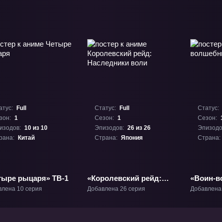
атус:
Full
Статус:
Full
Статус:
зон:
1
Сезон:
1
Сезон:
изодов:
10 из 10
Эпизодов:
26 из 26
Эпизодо
рана:
Китай
Страна:
Япония
Страна:
тыре рыцаря» ТВ-1
«Королевский рейд:
«Воин-в
Наследники воли» ТВ-1
ТВ-1
влена 10 серия
Добавлена 26 серия
Добавлена