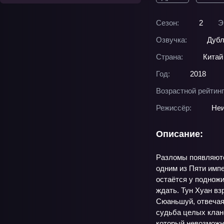
Сезон:
2
Э
Озвучка:
Дубл
Страна:
Китай
Год:
2018
Возрастной рейтинг
Режиссёр:
Неи
Описание:
Разломы появляются
одним из Пяти импе
остаётся у подножи
ждать. Тун Хуан в
Сюаньшуй, отвечая 
судьба целых клан
который невозможно