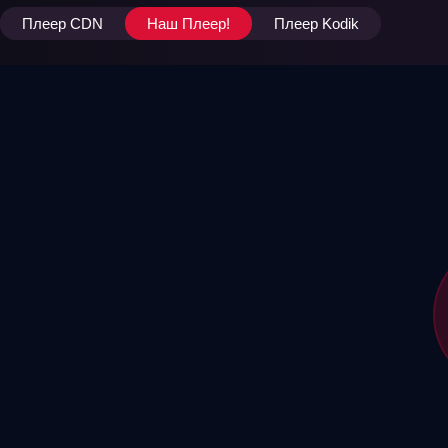
Плеер CDN
Наш Плеер!
Плеер Kodik