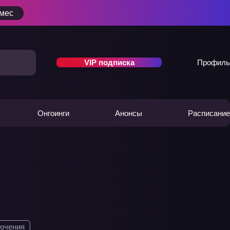
/мес
VIP подписка
Профиль
Онгоинги
Анонсы
Расписание
ючения