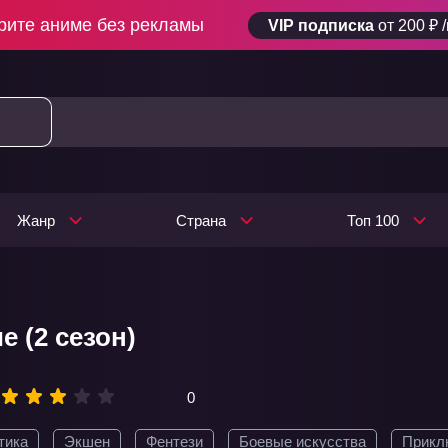
рите аниме без рекламы
VIP подписка
от 200 ₽ 
Жанр
Страна
Топ 100
 (2 сезон)
0
тика
Экшен
Фентези
Боевые искусства
Прикл