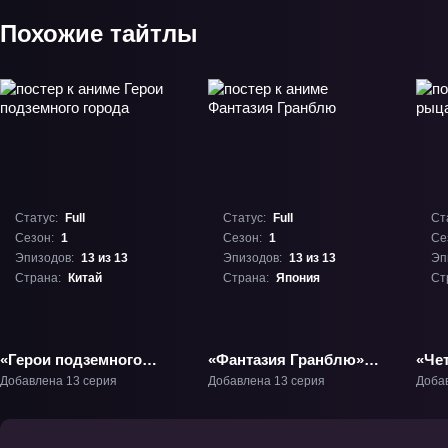
Похожие тайтлы
Статус:
Full
Статус:
Full
Ст
Сезон:
1
Сезон:
1
Се
Эпизодов:
13 из 13
Эпизодов:
13 из 13
Эп
Страна:
Китай
Страна:
Япония
Ст
«Герои подземного
«Фантазия Гранблю»
«Че
города» ТВ-1
ТВ-1
Добавлена 13 серия
Добавлена 13 серия
Доба