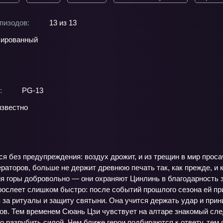
пизодов:
13 из 13
ированный
:
PG-13
звестно
 без предупреждения: воздух дрожит, и из трещин в мир проса
раторов, больше не держит древнюю печать так, как прежде, и
я горы добровольно — они охраняют Цинлинь в благодарность за
зрослеет слишком быстро: после событий прошлого сезона ей п
за ритуалы и защиту святыни. Она учится держать удар и прини
ов. Тем временем Сюань Цзи чувствует на алтаре знакомый сле
 разрубить силой. Чем ближе герои подбираются к ответу, тем 