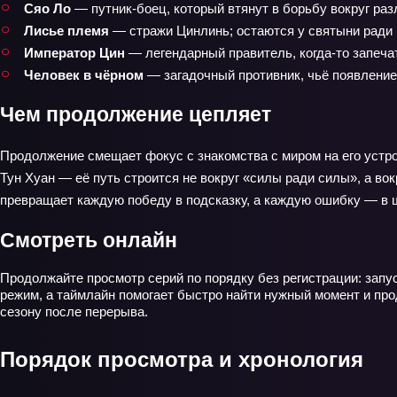
Сяо Ло
— путник‑боец, который втянут в борьбу вокруг ра
Лисье племя
— стражи Цинлинь; остаются у святыни ради к
Император Цин
— легендарный правитель, когда-то запеча
Человек в чёрном
— загадочный противник, чьё появление
Чем продолжение цепляет
Продолжение смещает фокус с знакомства с миром на его устро
Тун Хуан — её путь строится не вокруг «силы ради силы», а во
превращает каждую победу в подсказку, а каждую ошибку — в ш
Смотреть онлайн
Продолжайте просмотр серий по порядку без регистрации: запу
режим, а таймлайн помогает быстро найти нужный момент и про
сезону после перерыва.
Порядок просмотра и хронология