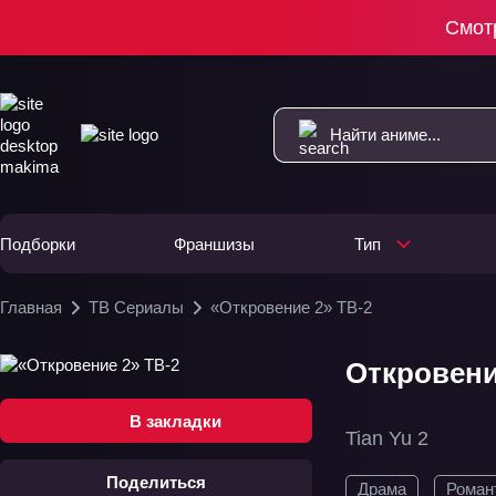
Смот
Подборки
Франшизы
Тип
Главная
ТВ Сериалы
«Откровение 2» ТВ-2
Откровение
В закладки
Tian Yu 2
Поделиться
Драма
Роман