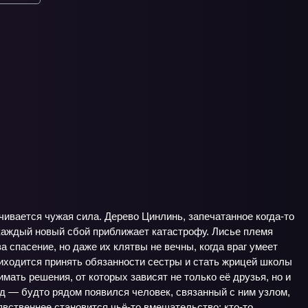
чивается чужая сила. Дерево Цинлинь, запечатанное когда-то
 каждый новый сбой приближает катастрофу. Лисье племя
 спасение, но даже их клятвы не вечны, когда враг умеет
риходится принять обязанности сестры и стать жрицей школы
мать решения, от которых зависят не только её друзья, но и
д — будто рядом появился человек, связанный с ним узлом,
явственнее становится чьё-то вмешательство: кто-то