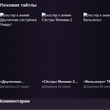
Похожие тайтлы
«Двуличная
«Сёстры Минами 2»
«Вельзепуз» Т
сестрёнка Умару!»
ТВ-2
Добавлена 12 серия
Добавлена 13 серия
Добавлена 60 сер
ТВ-1
Комментарии