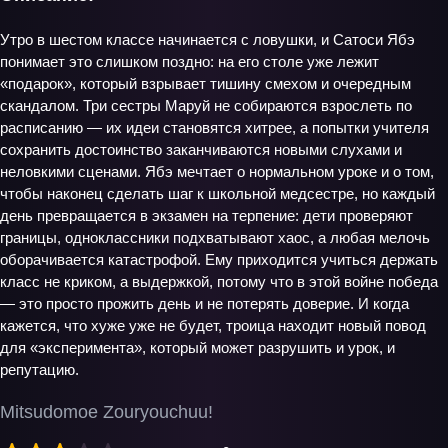
Утро в шестом классе начинается с ловушки, и Сатоси Ябэ
понимает это слишком поздно: на его столе уже лежит
«подарок», который взрывает тишину смехом и очередным
скандалом. Три сестры Маруй не собираются взрослеть по
расписанию — их идеи становятся хитрее, а попытки учителя
сохранить достоинство заканчиваются новыми слухами и
неловкими сценами. Ябэ мечтает о нормальном уроке и о том,
чтобы наконец сделать шаг к школьной медсестре, но каждый
день превращается в экзамен на терпение: дети проверяют
границы, одноклассники подхватывают хаос, а любая мелочь
оборачивается катастрофой. Ему приходится учиться держать
класс не криком, а выдержкой, потому что в этой войне победа
— это просто прожить день и не потерять доверие. И когда
кажется, что хуже уже не будет, троица находит новый повод
для «эксперимента», который может разрушить и урок, и
репутацию.
Mitsudomoe Zouryouchuu!