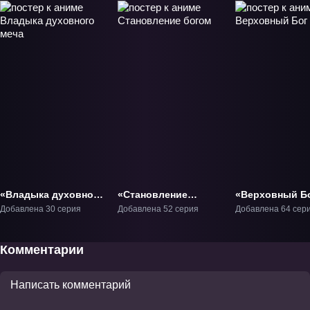
«Владыка духовного
«Становление
«Верховный Б
меча» ТВ-1
богом» ТВ-1
ТВ-1
Добавлена 30 серия
Добавлена 52 серия
Добавлена 64 сер
Комментарии