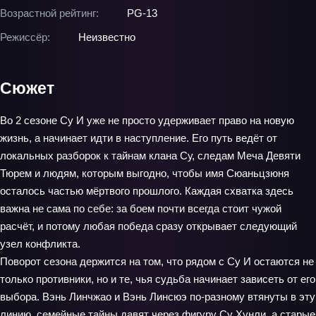
Возрастной рейтинг:
PG-13
Режиссёр:
Неизвестно
Сюжет
Во 2 сезоне Су И уже не просто удерживает право на новую
жизнь, а начинает идти в наступление. Его путь ведёт от
локальных разборок к тайнам клана Су, следам Меча Девяти
Тюрем и людям, которым выгодно, чтобы имя Сюаньцзюня
осталось частью мёртвого прошлого. Каждая схватка здесь
важна не сама по себе: за боем почти всегда стоит чужой
расчёт, и потому любая победа сразу открывает следующий
узел конфликта.
Поворот сезона держится на том, что рядом с Су И остаются не
только противники, но и те, чья судьба начинает зависеть от его
выбора. Вэнь Линчжао и Вэнь Линсюэ по‑разному втянуты в эту
линию, семейные тайны давят через фигуру Су Хунли, а старые