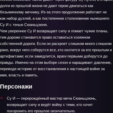
долги из прошлой жизни не дают герою двигаться как
безымянному мечнику. Из‑за этого продолжение работает не
как набор дуэлей, а как постепенное столкновение нынешнего
Су И с тенью Сюаньцзюня.
Чем увереннее Су И возвращает силу и ломает чужие планы,
тем дороже становится право оставаться хозяином
собственной дороги. Если он раскроет слишком много слишком
рано, вокруг него соберутся все, кто охотится за его прошлым и
артефактами; если замедлится, враги первыми доберутся до
правды. Именно на этом выборе сезон и наращивает давление,
переводя историю от восстановления к настоящей войне за
имя, власть и память.
Персонажи
Су И — перерождённый мастер меча Сюаньцзюнь,
возвращает силу и ведёт войну с теми, кто хочет
похоронить его прошлое окончательно.