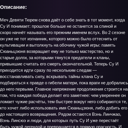
Описание:
Меч Девяти Тюрем снова даёт о себе знать в тот момент, когда
Су И понимает: прошлое больше не останется за спиной и
скоро начнёт называть его прежним именем вслух. Во 2 сезоне
он уже не тот изгнанник, которого можно было оттеснить от
культивации и вытолкнуть на обочину чужой игры: память
Сюаньцзюня возвращает ему не только мастерство, но и
старые долги, за которыми тянутся предатели и кланы,
привыкшие считать его смерть окончательной. Теперь Су И
приходится идти сразу по нескольким следам —
восстанавливать силу, вскрывать тайны клана Су и
подбираться к правде о гибели матери, пока враги не добрались
до него первыми. Главное напряжение продолжения строится на
том, что каждая победа делает его заметнее: чем увереннее он
ломает чужие расчёты, тем быстрее вокруг него собираются те,
кто хочет либо использовать имя Сюаньцзюня, либо добить его
до настоящего возвращения. Рядом остаются Вэнь Линчжао,
Вэнь Линсюэ и люди, для которых путь Су И уже перестаёт
быть чужой легендой и превращается в прямую опасность. И