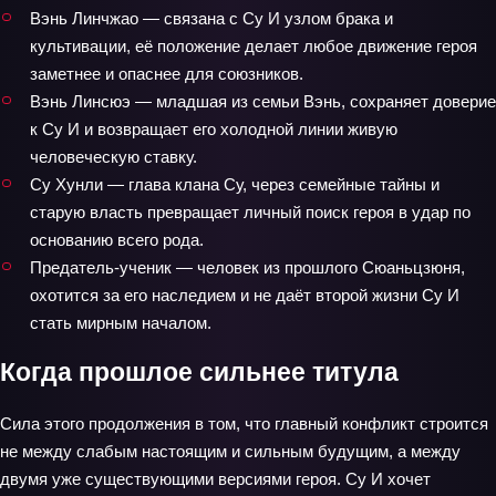
Вэнь Линчжао — связана с Су И узлом брака и
культивации, её положение делает любое движение героя
заметнее и опаснее для союзников.
Вэнь Линсюэ — младшая из семьи Вэнь, сохраняет доверие
к Су И и возвращает его холодной линии живую
человеческую ставку.
Су Хунли — глава клана Су, через семейные тайны и
старую власть превращает личный поиск героя в удар по
основанию всего рода.
Предатель-ученик — человек из прошлого Сюаньцзюня,
охотится за его наследием и не даёт второй жизни Су И
стать мирным началом.
Когда прошлое сильнее титула
Сила этого продолжения в том, что главный конфликт строится
не между слабым настоящим и сильным будущим, а между
двумя уже существующими версиями героя. Су И хочет