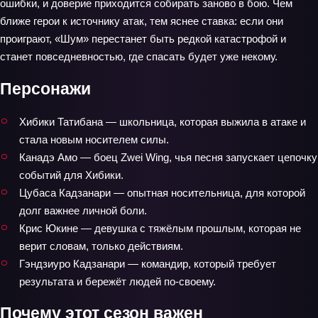
ошибки, и доверие приходится собирать заново в бою. Чем
ближе герои к источнику атак, тем яснее ставка: если они
проиграют, «Шум» перестанет быть редкой катастрофой и
станет повседневностью, где спасать будет уже некому.
Персонажи
Хибики Татибана — школьница, которая выжила в атаке и
стала новым носителем силы.
Канадэ Амо — боец Zwei Wing, чья песня запускает цепочку
событий для Хибики.
Цубаса Кадзанари — опытная носительница, для которой
долг важнее личной боли.
Крис Юкине — девушка с тяжёлым прошлым, которая не
верит словам, только действиям.
Гэндзиуро Кадзанари — командир, который требует
результата и бережёт людей по‑своему.
Почему этот сезон важен