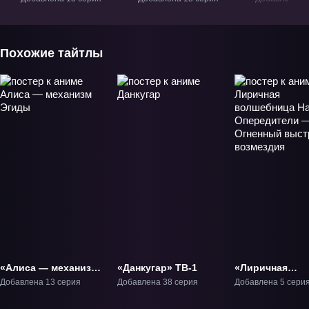
Мехасимфония»
Мехасимфония 2»
Мехасимфо
ТВ-1
ТВ-2
ТВ-3
Похожие тайтлы
«Алиса — механизм
«Данкугар» ТВ-1
«Лиричная
Эгиды» ТВ-1
волшебница Н
Добавлена 13 серия
Добавлена 38 серия
Добавлена 5 сери
Опередители 
Огненный выс