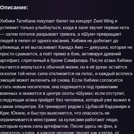
Описание:
Хибики Татибана покупает билет на концерт Zwei Wing и
успевает только улыбнуться, когда в зале звучит первая нота
— затем потолок разрывает тревога, а «Шум» превращает
людей в пепел от одного касания. Хибики не добегает до
убежища, и её вытаскивает Канадэ Амо — девушка, которая не
просто сражается, а поёт прямо в бою, активируя древний
артефакт, спрятанный в броне Симфогира. После атаки Хибики
пытается вернуться к обычной жизни, но в её руках остаётся
осколок той ночи: сила откликается на голос, и каждый всплеск
эмоций может включить её снова. Если Хибики согласится
стать новым носителем, она подпишется под правилами
военных и окажется в центре охоты «Шума»; если отступит,
следующая атака пройдёт без человека, который уже выжил в
самом эпицентре. Её тренируют рядом с Цубасой Кадзанари и
Крис Юкине, и быстро выясняется, что опасность не
ограничивается монстрами: за кулисами работают люди,
которым нужна сила артефактов. Песня здесь не фон, а
двигатель удара, и каждое решение звучит как клятва, от