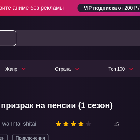
рите аниме без рекламы
VIP подписка
от 200 ₽ 
Жанр
Страна
Топ 100
призрак на пенсии (1 сезон)
wa Intai shitai
15
ен
Приключения