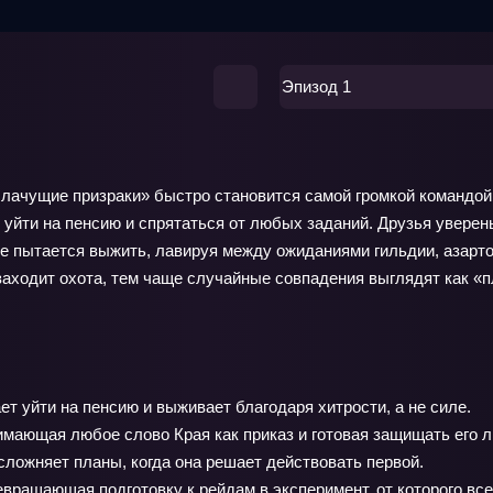
Эпизод 1
Плачущие призраки» быстро становится самой громкой командой
т уйти на пенсию и спрятаться от любых заданий. Друзья уверен
 же пытается выжить, лавируя между ожиданиями гильдии, азар
аходит охота, тем чаще случайные совпадения выглядят как «пл
 уйти на пенсию и выживает благодаря хитрости, а не силе.
мающая любое слово Края как приказ и готовая защищать его 
усложняет планы, когда она решает действовать первой.
ращающая подготовку к рейдам в эксперимент, от которого все