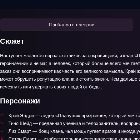
Проблема с плеером
Сюжет
Наступает «золотая пора» охотников за сокровищами, и клан «
герой‑мечник и не маг, а человек, который больше всего мечтае
заказ они воспринимают как часть его великого замысла. Край
может обрушить репутацию клана и стоить жизни. Чем дальше з
исчезнуть или удержать своих людей от беды.
Персонажи
Край Эндри — лидер «Плачущих призраков», который мечтает
Тино Шейд — преданная ученица и телохранитель, восприни
Лиз Смарт — боец клана, чья мощь пугает врагов и иногда 
Ситри Смарт — изобретательная «специалистка» клана, прев