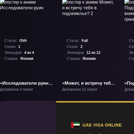
Статус:
OVA
Статус:
Full
Ст
Сезон:
1
Сезон:
2
Се
Эпизодов:
4 из 4
Эпизодов:
12 из 12
Эп
Страна:
Япония
Страна:
Япония
Ст
«Исследователи руин»
«Может, я встречу тебя
«По
ОВА-1
в подземелье? 2» ТВ-2
дев
Добавлена 4 серия
Добавлена 12 серия
Доба
пре
гра