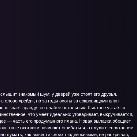
 слышит знакомый шум: у дверей уже стоят его друзья,
ь слово «рейд», но за годы охоты за сокровищами клан
сно знает правду: он слабее остальных, быстрее устаёт и
динственное, что умеет идеально: уговаривает, выкручивается,
щее — часть его продуманного плана. Новая вылазка обещает
е опытные охотники начинают ошибаться, а слухи о спрятанном
но думать, как вывести своих людей живыми, не раскрывая,