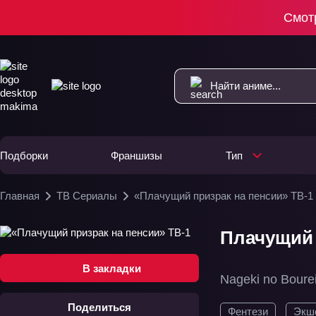
Смот
Подборки
Франшизы
Тип
Главная
ТВ Сериалы
«Плачущий призрак на пенсии» ТВ-1
Плачущий 
В закладки
Nageki no Bourei 
Поделиться
Фентези
Экш