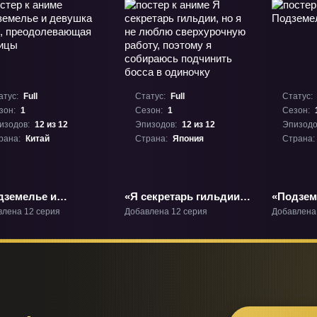
атус:
Full
Статус:
Full
Статус:
зон:
1
Сезон:
1
Сезон:
изодов:
12 из 12
Эпизодов:
12 из 12
Эпизодо
рана:
Китай
Страна:
Япония
Страна:
дземелье и
«Я секретарь гильдии,
«Подзем
ушка воин,
но я не люблю
вкусност
влена 12 серия
Добавлена 12 серия
Добавлена
одолевающая
сверхурочную работу,
ницы» ТВ-1
поэтому я собираюсь
подчинить босса в
одиночку» ТВ-1