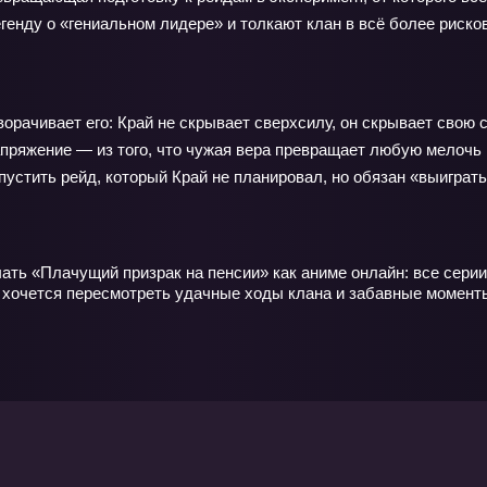
генду о «гениальном лидере» и толкают клан в всё более риско
ворачивает его: Край не скрывает сверхсилу, он скрывает свою
напряжение — из того, что чужая вера превращает любую мелочь
пустить рейд, который Край не планировал, но обязан «выиграт
ть «Плачущий призрак на пенсии» как аниме онлайн: все серии
да хочется пересмотреть удачные ходы клана и забавные момент