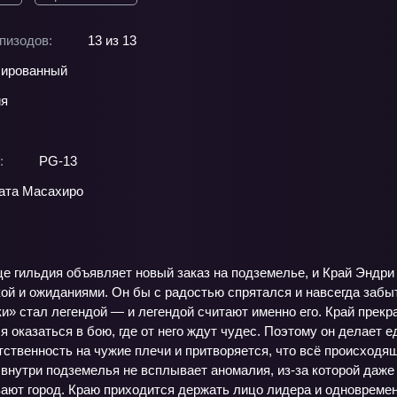
пизодов:
13 из 13
ированный
ия
:
PG-13
ата Масахиро
е гильдия объявляет новый заказ на подземелье, и Край Эндри
й и ожиданиями. Он бы с радостью спрятался и навсегда забыт
» стал легендой — и легендой считают именно его. Край прекра
я оказаться в бою, где от него ждут чудес. Поэтому он делает е
ственность на чужие плечи и притворяется, что всё происходя
 внутри подземелья не всплывает аномалия, из‑за которой даж
вают город. Краю приходится держать лицо лидера и одновремен