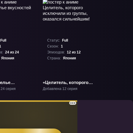
Full
Статус:
Full
1
Сезон:
1
в:
24 из 24
Эпизодов:
12 из 12
Япония
Страна:
Япония
елье
«Целитель, которого
ей» ТВ-1
исключили из группы,
 24 серия
Добавлена 12 серия
оказался
сильнейшим!» ТВ-1