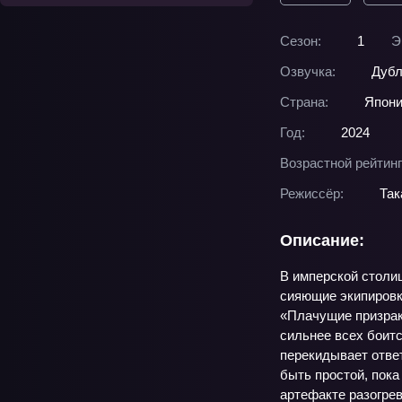
Сезон:
1
Э
Озвучка:
Дубл
Страна:
Япон
Год:
2024
Возрастной рейтинг
Режиссёр:
Так
Описание:
В имперской столиц
сияющие экипировко
«Плачущие призраки
сильнее всех боитс
перекидывает ответ
быть простой, пока
артефакте разогре