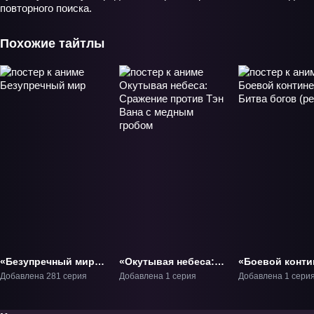
повторного поиска.
Похожие тайтлы
«Безупречный мир»
«Окутывая небеса:
«Боевой конти
ТВ-1
Сражение против
Битва богов
Добавлена 281 серия
Добавлена 1 серия
Добавлена 1 сери
Тэн Вана с медным
(ремейк)» Фил
гробом» Фильм-1