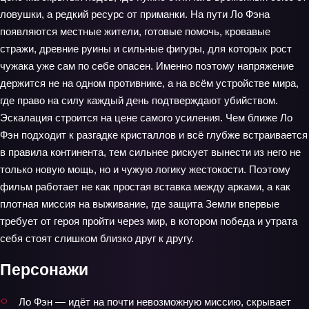
ловушки, а редкий ресурс от приманки. На пути Ло Фэна
появляются местные жители, готовые помочь, кровавые
стражи, древние руины и сильные фигуры, для которых рост
чужака уже сам по себе опасен. Именно поэтому напряжение
держится не на одном противнике, а на всём устройстве мира,
где право на силу каждый день подтверждают убийством.
Эскалация строится на цене самого усиления. Чем ближе Ло
Фэн подходит к разгадке кристаллов и всё глубже встраивается
в правила континента, тем сильнее рискует вынести из него не
только новую мощь, но и чужую логику жестокости. Поэтому
фильм работает не как простая вставка между арками, а как
плотная миссия на выживание, где защита Земли впервые
требует от героя пройти через мир, в котором победа и утрата
себя стоят слишком близко друг к другу.
Персонажи
Ло Фэн — идёт на почти невозможную миссию, скрывает