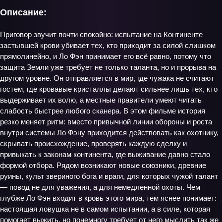
Описание:
Приговор звучит почти спокойно: испытание на Континенте
застывшей крови убивает тех, кто приходит за силой слишком
прямолинейно, и Ло Фэн принимает его всё равно, потому что
защита Земли уже требует не только таланта, но и прорыва на
другом уровне. Он отправляется в мир, где чужака не считают
гостем, где кровавые кристаллы делают сильнее лишь тех, кто
выдерживает их волю, а местные правители умеют читать
слабость быстрее любого сканера. В этом фильме история
резко меняет ритм: вместо привычной линии обороны и роста
внутри системы Ло Фэну приходится действовать как охотнику,
скрывать происхождение, проверять каждую сделку и
привыкать к законам континента, где выживание давно стало
формой отбора. Рядом возникают новые союзники, древние
руины, культ звериного бога и враги, для которых чужой талант
— повод не для уважения, а для немедленной охоты. Чем
глубже Ло Фэн входит в кровь этого мира, тем яснее понимает:
настоящая ловушка не в самом испытании, а в силе, которая
помогает выжить, но понемногу требует от него мыслить так же