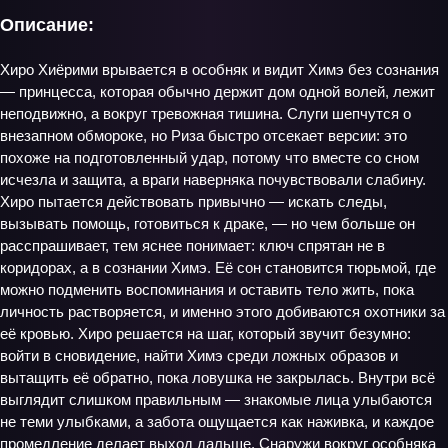
Описание:
Хиро Хиёрими врывается в особняк и видит Химэ без сознания
— принцесса, которая обычно держит дом одной волей, лежит
неподвижно, а вокруг тревожная тишина. Слуги шепчутся о
внезапном обмороке, но Риза быстро отсекает версии: это
похоже на подготовленный удар, потому что вместе со сном
исчезла и защита, а враги наверняка почувствовали слабину.
Хиро пытается действовать привычно — искать следы,
вызывать помощь, готовиться к драке, — но чем больше он
расспрашивает, тем яснее понимает: ключ спрятан не в
коридорах, а в сознании Химэ. Её сон становится тюрьмой, где
можно подменить воспоминания и оставить тело жить, пока
личность растворяется, и именно этого добиваются охотники за
её кровью. Хиро решается на шаг, который звучит безумно:
войти в сновидение, найти Химэ среди ложных образов и
вытащить её обратно, пока ловушка не закрылась. Внутри всё
выглядит слишком правильным — знакомые лица улыбаются
не теми улыбками, а забота ощущается как наживка, и каждое
промедление делает выход дальше. Снаружи вокруг особняка