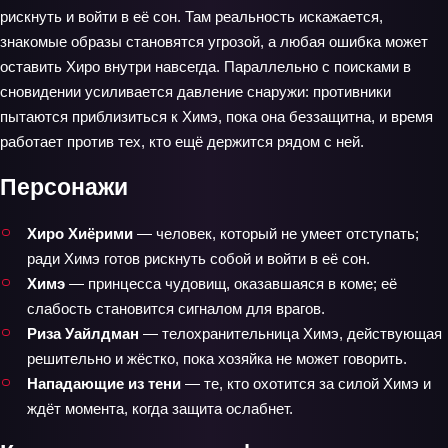
рискнуть и войти в её сон. Там реальность искажается,
знакомые образы становятся угрозой, а любая ошибка может
оставить Хиро внутри навсегда. Параллельно с поисками в
сновидении усиливается давление снаружи: противники
пытаются приблизиться к Химэ, пока она беззащитна, и время
работает против тех, кто ещё держится рядом с ней.
Персонажи
Хиро Хиёрими
— человек, который не умеет отступать;
ради Химэ готов рискнуть собой и войти в её сон.
Химэ
— принцесса чудовищ, оказавшаяся в коме; её
слабость становится сигналом для врагов.
Риза Уайлдман
— телохранительница Химэ, действующая
решительно и жёстко, пока хозяйка не может говорить.
Нападающие из тени
— те, кто охотится за силой Химэ и
ждёт момента, когда защита ослабнет.