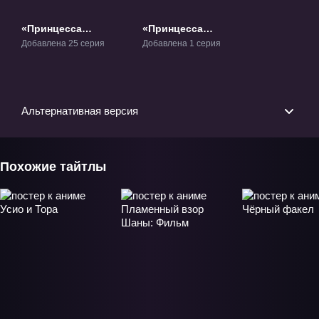
«Принцесса
«Принцесса
чудовищ» ТВ-1
чудовищ: Спящая
Добавлена 25 серия
Добавлена 1 серия
принцесса» ОВА-1
Альтернативная версия
Похожие тайтлы