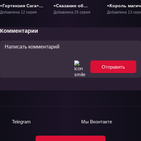
«Гортензия Сага»
«Сказание об
«Король магич
ТВ-1
Арслане» ТВ-1
стрел и Ванад
Добавлена 12 серия
Добавлена 25 серия
Добавлена 13 сер
ТВ-1
Комментарии
Отправить
Telegram
Мы
Вконтакте