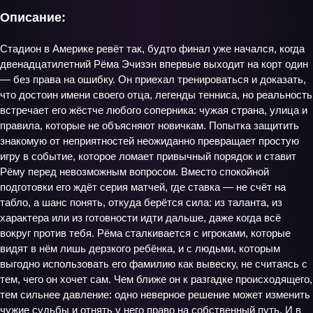
Описание:
Стадион в Америке ревёт так, будто финал уже начался, когда
двенадцатилетний Рёма Эчизэн впервые выходит на корт один
— без права на ошибку. Он приехал тренироваться и доказать,
что достоин имени своего отца, легенды тенниса, но реальность
встречает его жёстче любого соперника: чужая страна, улица и
правила, которые не объясняют новичкам. Попытка защитить
знакомую от неприятностей неожиданно превращает простую
игру в событие, которое ломает привычный порядок и ставит
Рёму перед невозможным вопросом. Вместо спокойной
подготовки его ждёт серия матчей, где ставка — не счёт на
табло, а шанс понять, откуда берётся сила: из таланта, из
характера или из готовности идти дальше, даже когда всё
вокруг против тебя. Рёма сталкивается с игроками, которые
видят в нём лишь дерзкого ребёнка, и с людьми, которым
выгодно использовать его фамилию как вывеску, не считаясь с
тем, чего он хочет сам. Чем ближе он к разгадке происходящего,
тем сильнее давление: одно неверное решение может изменить
чужие судьбы и отнять у него право на собственный путь. И в