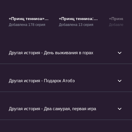
«Принц тенниса»
«Принц тенниса:
«Принц те
ТВ-1
Национальный
Национал
Добавлена 178 серия
Добавлена 13 серия
Добавлена 6 
турнир» ОВА-1
турнир. П
ОВА-2
Другая история - День выживания в горах
Другая история - Подарок Атобэ
Другая история - Два самурая, первая игра