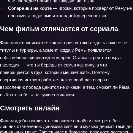
чьё наследие влияет на каждый шаг сына.
Соперники на корте
— игроки, которые проверяют Рёму не
словами, а подачами и холодной уверенностью.
Чем фильм отличается от сериала
Фильм воспринимается как история истоков: здесь важнее не
титулы и турниры, а момент, когда у Рёмы появляется
собственная причина идти вперёд. Ставка строится вокруг
наследия — что ты берёшь от семьи как силу, а что
превращается в груз, который мешает жить. Поэтому
спортивная интрига работает как способ разговора о
взрослении: победа ценится не очками, а тем, сможет ли Рёма
выбрать себя, а не чужие ожидания.
Смотреть онлайн
Фильм удобно включать как аниме онлайн и смотреть без
лишних отвлечений: динамика матчей и музыка держат темп до
финальных минут. Запуск идёт в браузере, просмотр доступен