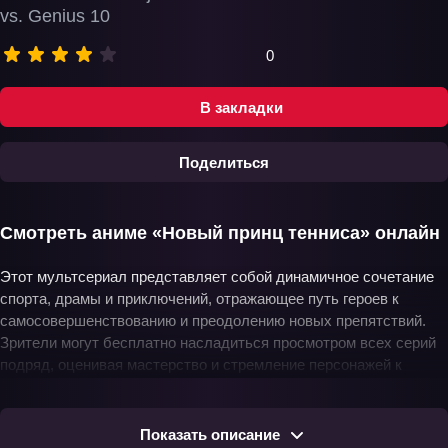
vs. Genius 10
0
В закладки
Поделиться
Смотреть аниме «Новый принц тенниса» онлайн
Этот мультсериал представляет собой динамичное сочетание
спорта, драмы и приключений, отражающее путь героев к
самосовершенствованию и преодолению новых препятствий.
Зрители могут бесплатно насладиться просмотром всех серий
подряд, оценивая мастерство и стремление персонажей к
победам. Сериал доступен в хорошем качестве и на русском
языке, предоставляя возможность скачать эпизоды для
удобного просмотра. Сериал не только увлекает зрителей
Показать описание