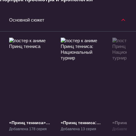
Основной сюжет
«Принц тенниса»
«Принц тенниса:
«Принц те
ТВ-1
Национальный
Национал
Добавлена 178 серия
Добавлена 13 серия
Добавлена 6 
турнир» ОВА-1
турнир. П