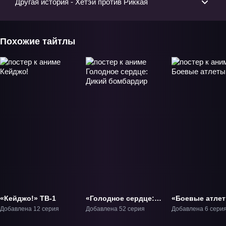
Другая история - Хётэй против Риккая
Похожие тайтлы
«Кейджо!» ТВ-1
«Голодное сердце:
«Боевые атле
Дикий бомбардир»
ОВА-1
Добавлена 12 серия
Добавлена 52 серия
Добавлена 6 сери
ТВ-1