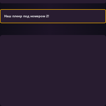
захватывающими теннисными матчами, но и погружает их в
глубокую историю о дружбе, чести и силе воли, необходимой
для преодоления сложностей.
Наш плеер под номером 2!