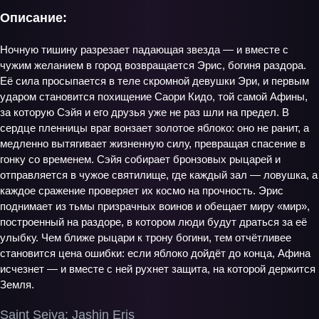
Описание:
Ночную тишину разрезает падающая звезда — и вместе с
чужим желанием в город возвращается Эрис, богиня раздора.
Её сила просыпается в теле скромной девушки Эри, и первым
ударом становится похищение Саори Кидо, той самой Афины,
за которую Сэйя и его друзья уже не раз шли на предел. В
сердце пленницы враг вонзает золотое яблоко: оно не ранит, а
медленно вытягивает жизненную силу, превращая спасение в
гонку со временем. Сэйя собирает бронзовых рыцарей и
отправляется в чужое святилище, где каждый зал — ловушка, а
каждое сражение проверяет их космо на прочность. Эрис
поднимает из тьмы призрачных воинов и обещает миру «мир»,
построенный на раздоре, в котором люди будут драться за её
улыбку. Чем ближе рыцари к трону богини, тем отчётливее
становится цена ошибки: если яблоко дойдёт до конца, Афина
исчезнет — и вместе с ней рухнет защита, на которой держится
Земля.
Saint Seiya: Jashin Eris