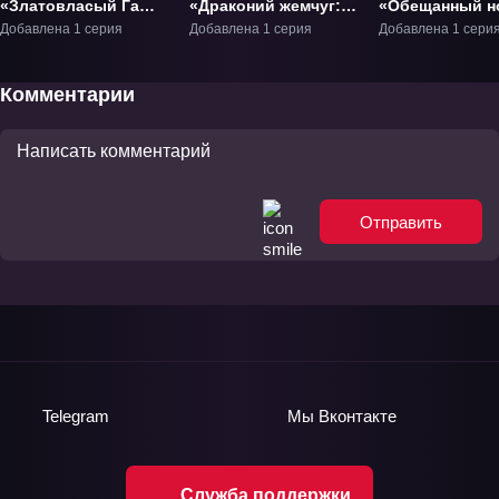
«Златовласый Гаш
«Драконий жемчуг:
«Обещанный н
Белл: 101-я
Спящая принцесса в
фестиваль»
Добавлена 1 серия
Добавлена 1 серия
Добавлена 1 сери
демоническая книга»
замке дьявола»
Фильм-1
Фильм-1
Фильм-2
Комментарии
Отправить
Telegram
Мы
Вконтакте
Служба поддержки