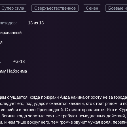
Супер сила
Сверхъестественное
Сенен
Боевые и
пизодов:
13 из 13
ированный
ия
:
PG-13
аму Набэсима
ем сгущается, когда призраки Аида начинают охоту не за горо
еследует его, под ударом окажется каждый, кто стоит рядом, и
ившийся в логово Преисподней. С ним отправляются Ято и Юдзу
богини, когда золотые святые требуют немедленных действий, 
и, и чем тише вокруг него, тем громче звучит чужая воля, пере