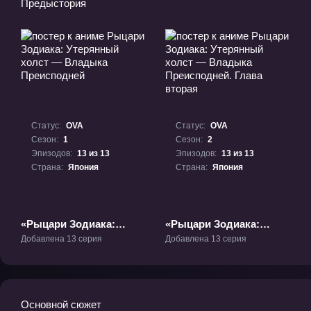
Предыстория
Статус:
OVA
Статус:
OVA
Сезон:
1
Сезон:
2
Эпизодов:
13 из 13
Эпизодов:
13 из 13
Страна:
Япония
Страна:
Япония
«Рыцари Зодиака:
«Рыцари Зодиака:
Утерянный холст —
Утерянный холст —
Добавлена 13 серия
Добавлена 13 серия
Владыка
Владыка Преисподней.
Преисподней» ОВА-1
Глава вторая» ОВА-2
Основной сюжет