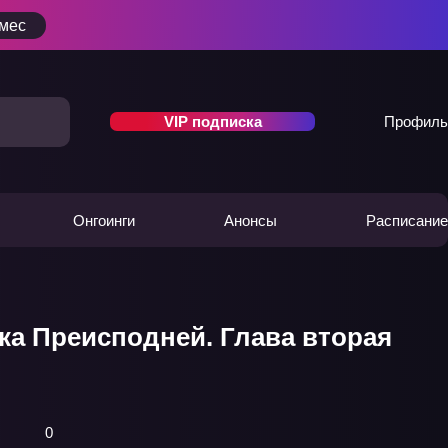
/мес
VIP подписка
Профиль
Онгоинги
Анонсы
Расписание
а Преисподней. Глава вторая
0