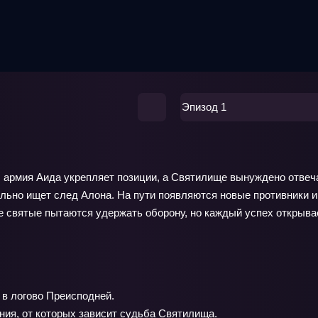
Эпизод 1
 армия Аида укрепляет позиции, а Святилище вынуждено отвечат
лельно ищет след Алона. На пути появляются новые противники 
е святые пытаются удержать оборону, но каждый успех открыва
 в логово Преисподней.
я, от которых зависит судьба Святилища.