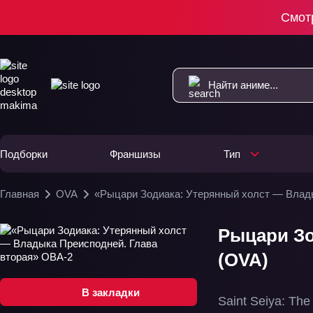
Смот
Подборки
Франшизы
Тип
Главная
OVA
«Рыцари Зодиака: Утерянный холст — Влад
Рыцари Зо
(OVA)
В закладки
Saint Seiya: The