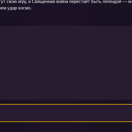
ут свою игру, и Священная война перестаёт быть легендой — о
чем удар космо.