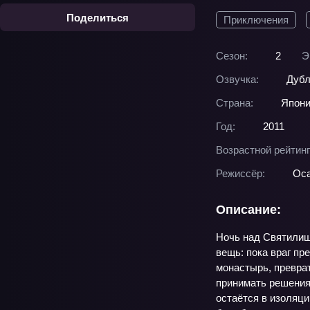
Поделиться
Приключения
Сезон:
2
Э
Озвучка:
Дубл
Страна:
Япон
Год:
2011
Возрастной рейтинг
Режиссёр:
Ос
Описание:
Ночь над Святилищ
вещь: пока враг пр
монастырь, преврат
принимать решения 
остаётся в изоляци