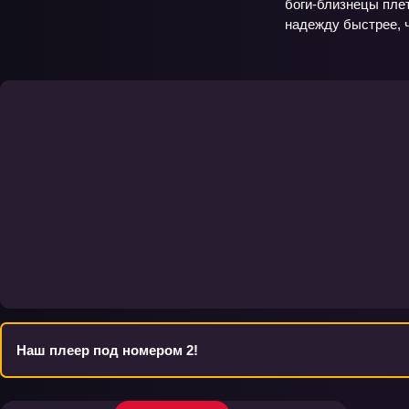
боги‑близнецы плет
надежду быстрее, 
Наш плеер под номером 2!