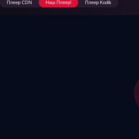
Плеер CDN
Наш Плеер!
Плеер Kodik