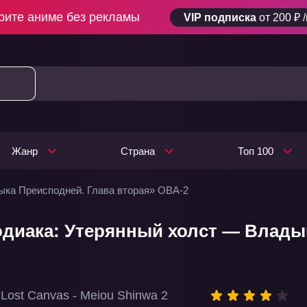
рите аниме без рекламы
VIP подписка
от 200 ₽ 
Жанр
Страна
Топ 100
ыка Преисподней. Глава вторая» ОВА-2
диака: Утерянный холст — Владык
 Lost Canvas - Meiou Shinwa 2