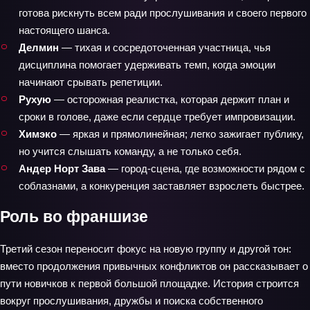
готова рискнуть всем ради прослушивания и своего первого
настоящего шанса.
Делмин
— тихая и сосредоточенная участница, чья
дисциплина помогает удерживать темп, когда эмоции
начинают срывать репетиции.
Рухую
— осторожная реалистка, которая держит план и
сроки в голове, даже если сердце требует импровизации.
Химэко
— яркая и прямолинейная; легко зажигает публику,
но учится слышать команду, а не только себя.
Андер Норт Зава
— город‑сцена, где возможности рядом с
соблазнами, а конкуренция заставляет взрослеть быстрее.
Роль во франшизе
Третий сезон переносит фокус на новую группу и другой тон:
вместо продолжения привычных конфликтов он рассказывает о
пути новичков к первой большой площадке. История строится
вокруг прослушивания, дружбы и поиска собственного