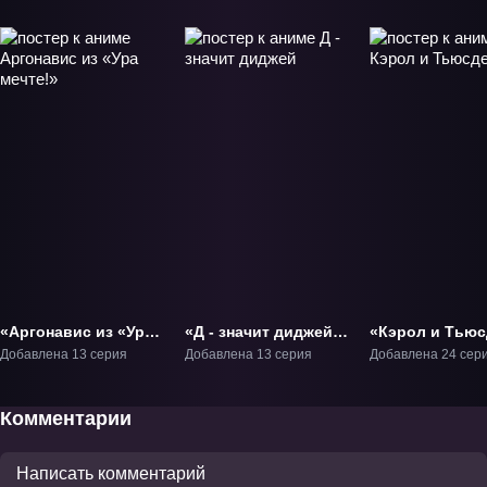
«Аргонавис из «Ура
«Д - значит диджей»
«Кэрол и Тьюс
мечте!»» ТВ-1
ТВ-1
ТВ-1
Добавлена 13 серия
Добавлена 13 серия
Добавлена 24 сер
Комментарии