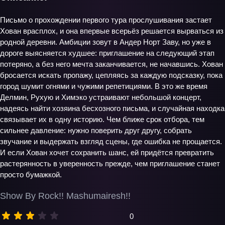
Письмо о прохождении первого тура прослушивания застает
Хован врасплох, и она впервые всерьёз решается вырваться из
родной деревни. Амбиции зовут в Андер Норт Заву, но уже в
дороге выясняется худшее: приглашение на следующий этап
потеряно, а без него мечта заканчивается, не начавшись. Хован
бросается искать пропажу, цепляясь за каждую подсказку, пока
город шумит огнями и чужими репетициями. В это же время
Делмин, Рухую и Химэко устраивают небольшой концерт,
надеясь найти хозяина бесхозного письма, и случайная находка
связывает их в одну историю. Чем ближе срок отбора, тем
сильнее давление: нужно поверить друг другу, собрать
звучание и выдержать взгляд сцены, где ошибка не прощается.
И если Хован хочет сохранить шанс, ей придётся превратить
растерянность в уверенность прежде, чем приглашение станет
просто бумажкой.
Show By Rock!! Mashumairesh!!
0