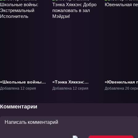
«Школьные войны:
«Тэнка Хяккэн:
«Ювенильная 
Экстремальный
Добро пожаловать в
3» ТВ-3
Добавлена 12 серия
Добавлена 12 серия
Добавлена 26 сер
Исполнитель» ТВ-4
зал Мэйдзи!» ТВ-1
Комментарии