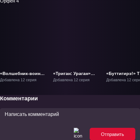
«Волшебник-воин
«Триган: Ураган»
«Буттигирэ!» Т
Орфен 4» ТВ-4
ТВ-1
Добавлена 12 серия
Добавлена 12 серия
Добавлена 12 сер
Комментарии
Отправить