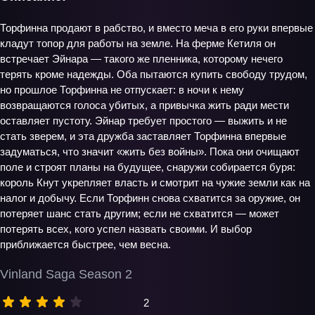
Торфинна продают в рабство, и вместо меча в его руки впервые
кладут топор для работы на земле. На ферме Кетиля он
встречает Эйнара — такого же пленника, которому нечего
терять кроме надежды. Оба пытаются купить свободу трудом,
но прошлое Торфинна не отпускает: в ночи к нему
возвращаются голоса убитых, а привычка жить ради мести
оставляет пустоту. Эйнар требует простого — выжить и не
стать зверем, и эта дружба заставляет Торфинна впервые
задуматься, что значит «жить без войны». Пока они очищают
поле и строят планы на будущее, снаружи собирается буря:
король Кнут укрепляет власть и смотрит на чужие земли как на
налог и добычу. Если Торфинн снова схватится за оружие, он
потеряет шанс стать другим; если не схватится — может
потерять всех, кого успел назвать своими. И выбор
приближается быстрее, чем весна.
Vinland Saga Season 2
2