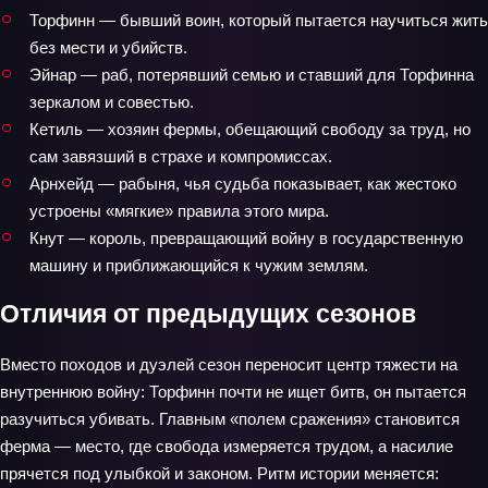
Торфинн — бывший воин, который пытается научиться жить
без мести и убийств.
Эйнар — раб, потерявший семью и ставший для Торфинна
зеркалом и совестью.
Кетиль — хозяин фермы, обещающий свободу за труд, но
сам завязший в страхе и компромиссах.
Арнхейд — рабыня, чья судьба показывает, как жестоко
устроены «мягкие» правила этого мира.
Кнут — король, превращающий войну в государственную
машину и приближающийся к чужим землям.
Отличия от предыдущих сезонов
Вместо походов и дуэлей сезон переносит центр тяжести на
внутреннюю войну: Торфинн почти не ищет битв, он пытается
разучиться убивать. Главным «полем сражения» становится
ферма — место, где свобода измеряется трудом, а насилие
прячется под улыбкой и законом. Ритм истории меняется: