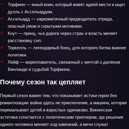
Торфинн — юный воин, который живёт идеей мести и ищет
дуэль с Ассельаддом.
Ассельадд — харизматичный предводитель отряда,
опасный умом и скрытыми мотивами.
Кнут — принц, чья дорога через страх и власть меняет
расстановку сил.
Торкелль — легендарный боец, для которого битва важнее
политики.
Лейф — мореплаватель, связанный с мечтой о далёком
Винланде и судьбой Торфинна.
Почему сезон так цепляет
Первый сезон важен тем, что показывает истоки героя без
романтизации: война здесь не приключение, а машина, которая
перемалывает детей и взрослых одинаково. Викингская
эстетика сочетается с политическим триллером, где решения
одного человека меняют ход кампаний, а мечи служат