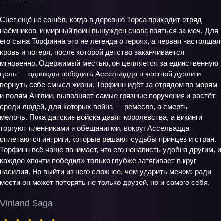
Снег ещё не сошёл, когда в деревню Торса приходит отряд
наёмников, и мирный воин вынужден снова взяться за меч. Для
его сына Торфинна это не легенда о героях, а первая настоящая
кровь и потеря, после которой детство заканчивается
мгновенно. Одержимый местью, он цепляется за единственную
цель — однажды победить Ассельадда в честной дуэли и
вернуть себе смысл жизни. Торфинн идёт за отрядом по морям
и полям Англии, выполняет самые грязные поручения и растёт
среди людей, для которых война — ремесло, а смерть —
мелочь. Пока датские войска давят королевства, а викинги
торгуют пленниками и обещаниями, вокруг Ассельадда
сплетаются интриги, которые решают судьбы принцев и стран.
Торфинн всё чаще понимает, что его ненависть удобна другим, и
каждое «почти победил» только глубже затягивает в круг
насилия. Но выйти из него сложнее, чем ударить мечом: ради
мести он может потерять не только друзей, но и самого себя.
Vinland Saga