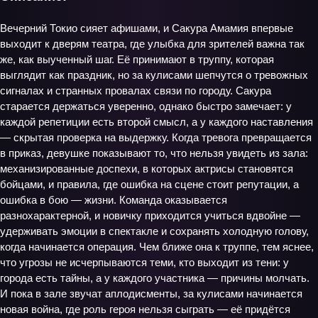
Вечерний Токио сияет афишами, и Сакура Амамия впервые
выходит к дверям театра, где улыбка для зрителей важна так
же, как выученный шаг. Её принимают в труппу, которая
выглядит как праздник, но за кулисами шепчутся о тревожных
сигналах и странных провалах связи по городу. Сакура
старается держаться уверенно, однако быстро замечает: у
каждой репетиции есть второй смысл, а у каждого наставления
— скрытая проверка на выдержку. Когда тревога превращается
в приказ, девушке показывают то, что нельзя увидеть из зала:
механизированные доспехи, в которых актрисы становятся
бойцами, и правила, где ошибка на сцене стоит репутации, а
ошибка в бою — жизни. Команда оказывается
разнохарактерной, и новичку приходится учиться вдвойне —
удерживать эмоции в спектакле и сохранять холодную голову,
когда начинается операция. Чем ближе она к труппе, тем яснее,
что угрозы не исчерпываются теми, кто выходит из тени: у
города есть тайны, а у каждого участника — причины молчать.
И пока в зале звучат аплодисменты, за кулисами начинается
новая война, где роль героя нельзя сыграть — её придётся