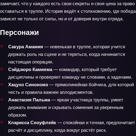
замечает, что у каждого есть свои секреты и своя цена за право
оставаться в труппе. История ведёт к столкновению, где победа
зависит не только от силы, но и от доверия внутри отряда.
Персонажи
Сакура Амамия
— новенькая в труппе, которая учится
держать роль на сцене и не теряться, когда начинается
настоящая операция.
Сэйдзюро Камияма
— командир, который требует
дисциплины и проверяет команду не словами, а задачами.
Хацухо Синономэ
— прямолинейная бойчиха, для которой
честь и правила важнее аплодисментов.
Анастасия Пальма
— яркая участница труппы, умеет
держать внимание и скрывать сомнения за уверенным
образом.
Кларисса Сноуфлейк
— спокойная и точная, предпочитает
расчёт и дисциплину, когда вокруг растёт риск.