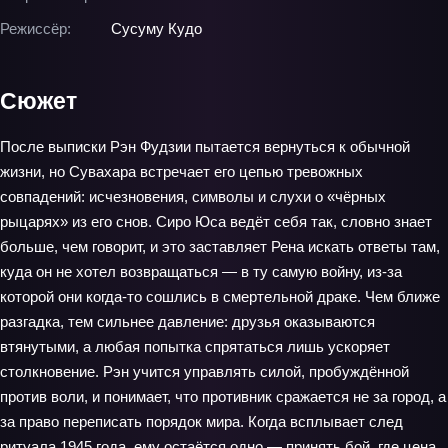
Режиссёр:
Сусуму Кудо
Сюжет
После выписки Рэн Фудзии пытается вернуться к обычной
жизни, но Сувахара встречает его цепью тревожных
совпадений: исчезновения, символы и слухи о «чёрных
рыцарях» из его снов. Сиро Юса ведёт себя так, словно знает
больше, чем говорит, и это заставляет Рена искать ответы там,
куда он не хотел возвращаться — в ту самую войну, из-за
которой они когда-то сошлись в смертельной драке. Чем ближе
разгадка, тем сильнее давление: друзья оказываются
втянутыми, а любая попытка спрятаться лишь ускоряет
столкновение. Рэн учится управлять силой, пробуждённой
против воли, и понимает, что противник сражается не за город, а
за право переписать порядок мира. Когда всплывает след
ритуала 1945 года, ему остаётся одно — принять бой, где цена