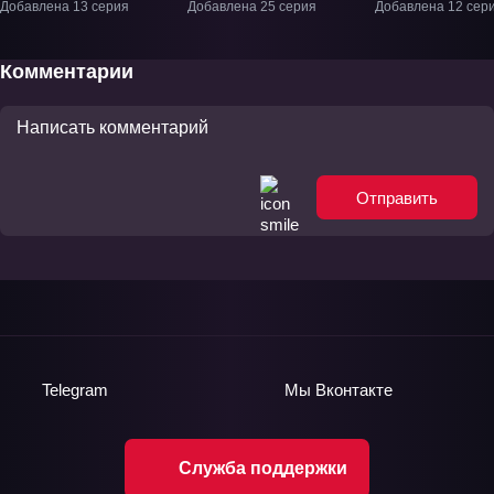
подделка» ТВ-1
ТВ-1
ТВ-1
Добавлена 13 серия
Добавлена 25 серия
Добавлена 12 сер
Комментарии
Отправить
Telegram
Мы
Вконтакте
Служба поддержки