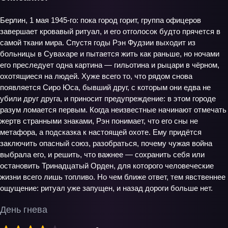
Берлин, 1 мая 1945‑го: пока город горит, группа офицеров
завершает кровавый ритуал, и его отголосок будто прячется в
самой ткани мира. Спустя годы Рэн Фудзии выходит из
больницы в Сувахаре и пытается жить как раньше, но ночами
его преследует одна картина — гильотина и рыцари в чёрном,
охотящиеся на людей. Хуже всего то, что рядом снова
появляется Сиро Юса, бывший друг, с которым они едва не
убили друг друга, и приносит предупреждение: в этом городе
разум ломается первым. Когда неизвестные начинают отмечать
жертв странными знаками, Рэн понимает, что его сны не
метафора, а подсказка к настоящей охоте. Ему придётся
заключить опасный союз, разобраться, почему чужая война
выбрала его, и решить, что важнее — сохранить себя или
остановить Тринадцатый Орден, для которого человеческие
жизни всего лишь топливо. Но чем ближе ответ, тем явственнее
ощущение: ритуал уже запущен, и назад дороги больше нет.
День гнева