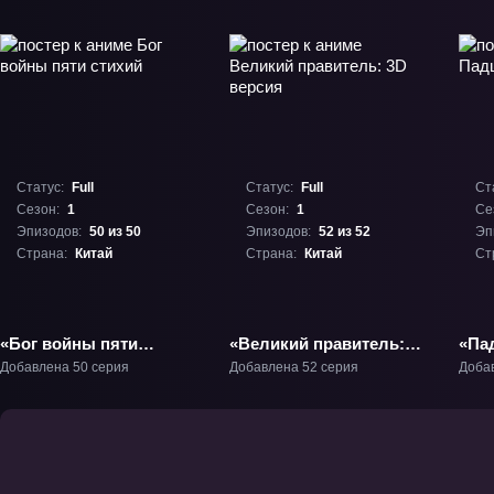
Статус:
Full
Статус:
Full
Ст
Сезон:
1
Сезон:
1
Се
Эпизодов:
50 из 50
Эпизодов:
52 из 52
Эп
Страна:
Китай
Страна:
Китай
Ст
«Бог войны пяти
«Великий правитель:
«Па
стихий» ТВ-1
3D версия» ТВ-1
Добавлена 50 серия
Добавлена 52 серия
Доба