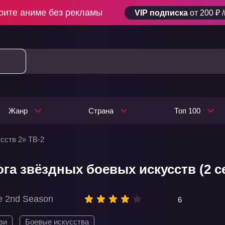
рите аниме без рекламы
VIP подписка
от 200 ₽ 
Жанр
Страна
Топ 100
сств 2» ТВ-2
ога звёздных боевых искусств (2 с
e 2nd Season
6
зи
Боевые искусства