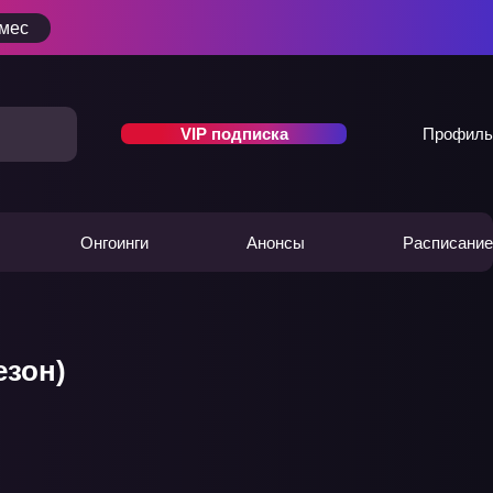
/мес
VIP подписка
Профиль
Онгоинги
Анонсы
Расписание
езон)