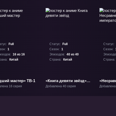
атус:
Full
Статус:
Full
Статус:
зон:
1
Сезон:
1
Сезон:
изодов:
16 из 16
Эпизодов:
40 из 40
Эпизодо
рана:
Китай
Страна:
Китай
Страна:
дший мастер» ТВ-1
«Книга девяти звёзд»
«Несрав
ТВ-1
императ
влена 16 серия
Добавлена 40 серия
Добавлена