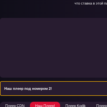
что ставка в этой 
Наш плеер под номером 2!
Плеер CDN
Наш Плеер!
Плеер Kodik
Плеер 