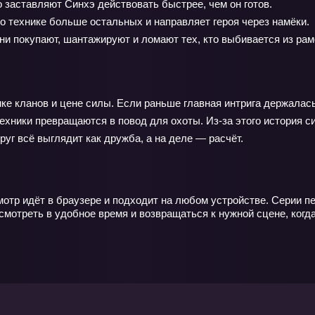
 заставляют Синхэ действовать быстрее, чем он готов.
 о технике больше остальных и направляет героя через намёки.
они покупают, шантажируют и ломают тех, кто выбивается из рам
ке кланов и цене силы. Если раньше главная интрига держалась
техники превращаются в повод для охоты. Из‑за этого история 
руг всё выглядит как дружба, а на деле — расчёт.
отр идёт в браузере и подходит на любом устройстве. Серии п
смотреть в удобное время и возвращаться к нужной сцене, когда