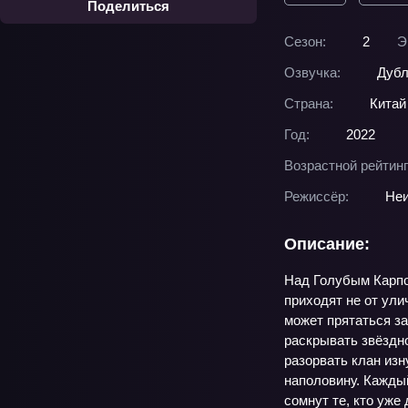
Поделиться
Сезон:
2
Э
Озвучка:
Дубл
Страна:
Китай
Год:
2022
Возрастной рейтинг
Режиссёр:
Неи
Описание:
Над Голубым Карпов
приходят не от ул
может прятаться за
раскрывать звёздно
разорвать клан изн
наполовину. Каждый
сомнут те, кто уже