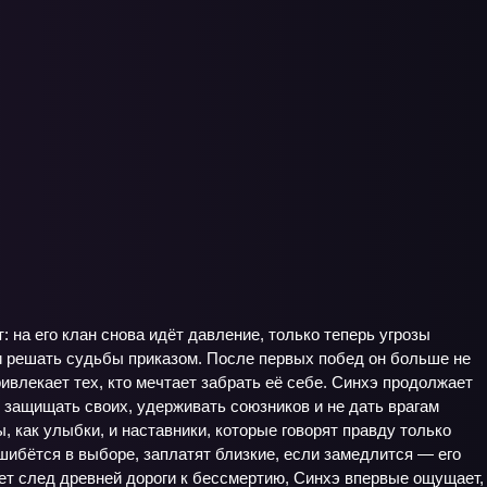
на его клан снова идёт давление, только теперь угрозы
ли решать судьбы приказом. После первых побед он больше не
ивлекает тех, кто мечтает забрать её себе. Синхэ продолжает
о защищать своих, удерживать союзников и не дать врагам
, как улыбки, и наставники, которые говорят правду только
шибётся в выборе, заплатят близкие, если замедлится — его
кает след древней дороги к бессмертию, Синхэ впервые ощущает,