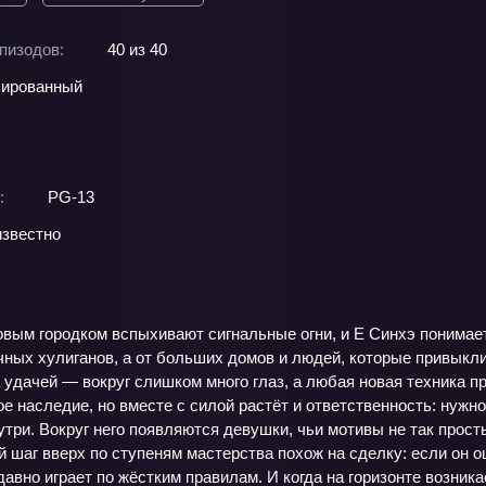
пизодов:
40 из 40
ированный
:
PG-13
звестно
ым городком вспыхивают сигнальные огни, и Е Синхэ понимает: 
ичных хулиганов, а от больших домов и людей, которые привык
 удачей — вокруг слишком много глаз, а любая новая техника пр
е наследие, но вместе с силой растёт и ответственность: нужн
утри. Вокруг него появляются девушки, чьи мотивы не так просты
 шаг вверх по ступеням мастерства похож на сделку: если он о
 давно играет по жёстким правилам. И когда на горизонте возни