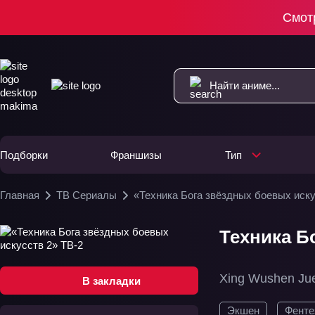
Смот
Подборки
Франшизы
Тип
Главная
ТВ Сериалы
«Техника Бога звёздных боевых иску
Техника Б
Xing Wushen Ju
В закладки
Экшен
Фенте