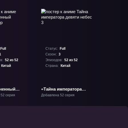
Full
Статус:
Full
1
Сезон:
3
в:
52 из 52
Эпизодов:
52 из 52
Китай
Страна:
Китай
ненный
«Тайна императора
ор» ТВ-1
девяти небес 3» ТВ-3
 52 серия
Добавлена 52 серия