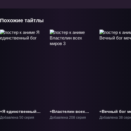
искусств» ТВ-1
искусств 2» ТВ-2
Похожие тайтлы
«Я единственный
«Властелин всех
«Вечный бог м
бог» ТВ-1
миров 3» ТВ-3
ТВ-1
Добавлена 50 серия
Добавлена 208 серия
Добавлена 38 сер