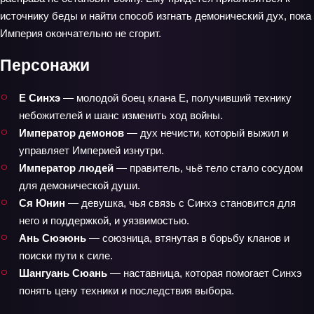
источнику беды и найти способ изгнать демонический дух, пока
Империя окончательно не сгорит.
Персонажи
Е Синхэ
— молодой боец клана Е, получивший технику
небожителей и шанс изменить ход войны.
Император демонов
— дух нечисти, который выжил и
управляет Империей изнутри.
Император людей
— правитель, чьё тело стало сосудом
для демонической души.
Ся Юнин
— девушка, чья связь с Синхэ становится для
него и поддержкой, и уязвимостью.
Ань Сюэюнь
— союзница, втянутая в борьбу кланов и
поиски пути к силе.
Шангуань Сюань
— наставница, которая помогает Синхэ
понять цену техники и последствия выбора.