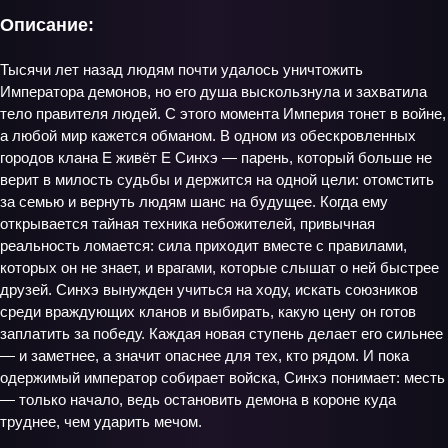
Описание:
Тысячи лет назад людям почти удалось уничтожить
Императора демонов, но его душа выскользнула и захватила
тело правителя людей. С этого момента Империя тонет в войне,
а любой мир кажется обманом. В одном из обескровленных
городов клана Е живёт Е Синхэ — парень, который больше не
верит в милость судьбы и держится на одной цели: отомстить
за семью и вернуть людям шанс на будущее. Когда ему
открывается тайная техника небожителей, привычная
реальность ломается: сила приходит вместе с правилами,
которых он не знает, и врагами, которые слышат о ней быстрее
друзей. Синхэ вынужден учиться на ходу, искать союзников
среди враждующих кланов и выбирать, какую цену он готов
заплатить за победу. Каждая новая ступень делает его сильнее
— и заметнее, а значит опаснее для тех, кто рядом. И пока
одержимый император собирает войска, Синхэ понимает: месть
— только начало, ведь остановить демона в короне куда
труднее, чем ударить мечом.