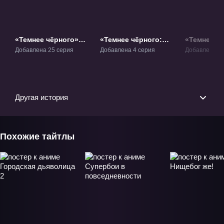
«Темнее чёрного»
«Темнее чёрного:
«Темнее чё
ТВ-1
Чёрный контрактор -
Близнецы 
Добавлена 25 серия
Добавлена 4 серия
Добавлена 12
Гайдэн» ОВА-1
падающая 
ТВ-2
Другая история
Похожие тайтлы