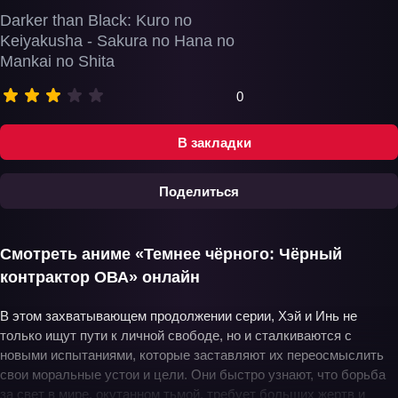
Darker than Black: Kuro no
Keiyakusha - Sakura no Hana no
Mankai no Shita
0
В закладки
Поделиться
Смотреть аниме «Темнее чёрного: Чёрный
контрактор ОВА» онлайн
В этом захватывающем продолжении серии, Хэй и Инь не
только ищут пути к личной свободе, но и сталкиваются с
новыми испытаниями, которые заставляют их переосмыслить
свои моральные устои и цели. Они быстро узнают, что борьба
за свет в мире, окутанном тьмой, требует больших жертв и