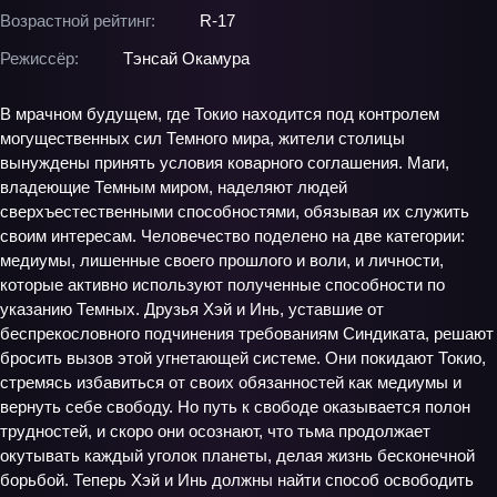
Возрастной рейтинг:
R-17
Режиссёр:
Тэнсай Окамура
В мрачном будущем, где Токио находится под контролем
могущественных сил Темного мира, жители столицы
вынуждены принять условия коварного соглашения. Маги,
владеющие Темным миром, наделяют людей
сверхъестественными способностями, обязывая их служить
своим интересам. Человечество поделено на две категории:
медиумы, лишенные своего прошлого и воли, и личности,
которые активно используют полученные способности по
указанию Темных. Друзья Хэй и Инь, уставшие от
беспрекословного подчинения требованиям Синдиката, решают
бросить вызов этой угнетающей системе. Они покидают Токио,
стремясь избавиться от своих обязанностей как медиумы и
вернуть себе свободу. Но путь к свободе оказывается полон
трудностей, и скоро они осознают, что тьма продолжает
окутывать каждый уголок планеты, делая жизнь бесконечной
борьбой. Теперь Хэй и Инь должны найти способ освободить