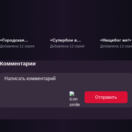
«Городская
«Супербои в
«Нищебог же!»
дьяволица 2» ТВ-2
повседневности»
Добавлена 12 серия
Добавлена 12 серия
Добавлена 13 сер
ТВ-1
Комментарии
Отправить