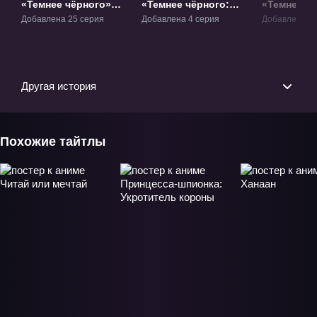
«Темнее чёрного»
«Темнее чёрного:
«Темнее чё
ТВ-1
Чёрный контрактор -
Близнецы 
Добавлена 25 серия
Добавлена 4 серия
Добавлена 12
Гайдэн» ОВА-1
падающая 
ТВ-2
Другая история
Похожие тайтлы