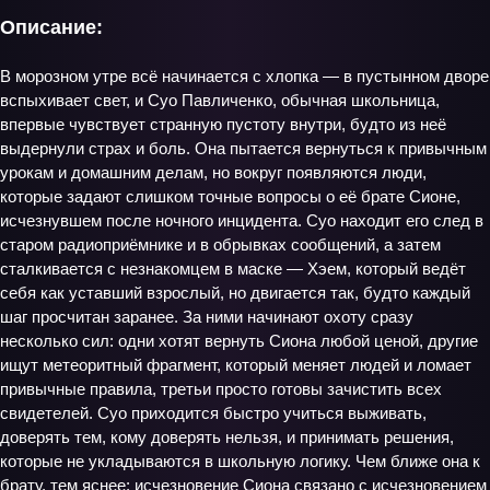
Описание:
В морозном утре всё начинается с хлопка — в пустынном дворе
вспыхивает свет, и Суо Павличенко, обычная школьница,
впервые чувствует странную пустоту внутри, будто из неё
выдернули страх и боль. Она пытается вернуться к привычным
урокам и домашним делам, но вокруг появляются люди,
которые задают слишком точные вопросы о её брате Сионе,
исчезнувшем после ночного инцидента. Суо находит его след в
старом радиоприёмнике и в обрывках сообщений, а затем
сталкивается с незнакомцем в маске — Хэем, который ведёт
себя как уставший взрослый, но двигается так, будто каждый
шаг просчитан заранее. За ними начинают охоту сразу
несколько сил: одни хотят вернуть Сиона любой ценой, другие
ищут метеоритный фрагмент, который меняет людей и ломает
привычные правила, третьи просто готовы зачистить всех
свидетелей. Суо приходится быстро учиться выживать,
доверять тем, кому доверять нельзя, и принимать решения,
которые не укладываются в школьную логику. Чем ближе она к
брату, тем яснее: исчезновение Сиона связано с исчезновением