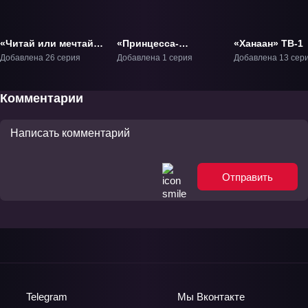
«Читай или мечтай»
«Принцесса-
«Ханаан» ТВ-1
ТВ-1
шпионка:
Добавлена 26 серия
Добавлена 1 серия
Добавлена 13 сер
Укротитель короны»
Фильм-1
Комментарии
Отправить
Telegram
Мы
Вконтакте