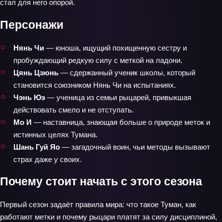
стал для него опорой.
Персонажи
Нянь Чи
— юноша, ищущий похищенную сестру и
пробуждающий редкую силу с меткой на ладони.
Цянь Цзюнь
— сдержанный ученик школы, который
становится союзником Нянь Чи на испытаниях.
Чэнь Юэ
— ученица из семьи рыцарей, привыкшая
действовать смело и не отступать.
Мо И
— наставница, знающая больше о природе меток и
истинных целях Тумана.
Шань Гуй Яо
— загадочный воин, чьи методы вызывают
страх даже у своих.
Почему стоит начать с этого сезона
Первый сезон задаёт правила мира: что такое Туман, как
работают метки и почему рыцари платят за силу дисциплиной,