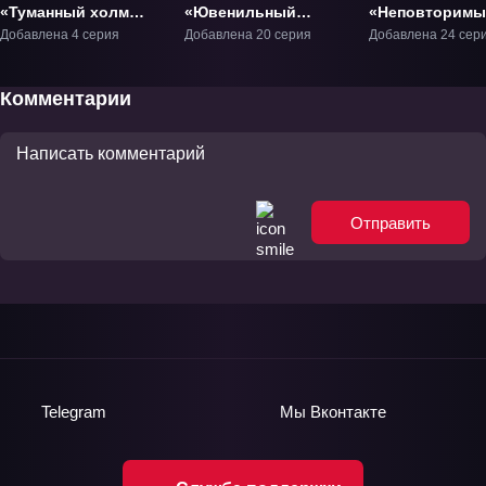
«Туманный холм
«Ювенильный
«Неповторимы
пяти стихий 2» ТВ-2
белый конь,
еженедельник
Добавлена 4 серия
Добавлена 20 серия
Добавлена 24 сер
опьянённый
боевых искусс
весенним ветром»
ТВ-1
ТВ-1
Комментарии
Отправить
Telegram
Мы
Вконтакте