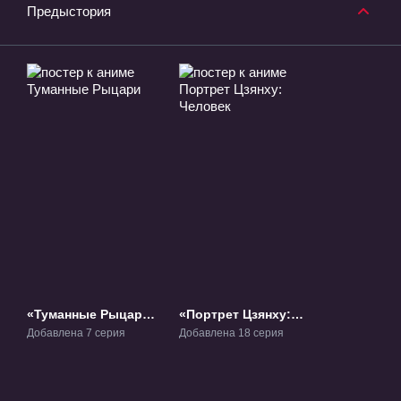
Предыстория
«Туманные Рыцари»
«Портрет Цзянху:
ТВ-1
Человек» ТВ-1
Добавлена 7 серия
Добавлена 18 серия