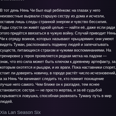
В тот день Нянь Чи был ещё ребёнком: на глазах у него
неизвестные вырвали старшую сестру из дома и исчезли,
оставив лишь следы странной энергии и чувство бессилия.
Годы спустя он живёт одной целью — найти её, даже если ради
этого придётся ввязаться в чужую войну. Случай приводит Нянь
Чи к отряду воинов, которых называют «рыцарями»: они умеют
видеть Туман, распознавать подмену людей и запечатывать
существ, питающихся страхом и чужими воспоминаниями. На
тренировке у героя проявляется редкая метка на ладони —
знак, что его сила может быть ключом к древнему артефакту, за
которым охотятся и рыцари, и их враги. Пока наставники спорят,
стоит ли доверять новичку, в городе растёт число исчезновений,
а за Нянь Чи начинают следить те, кто помнит похищение
лучше него самого. Чем ближе он к разгадке, тем яснее
становится: сестра — не просто жертва, и за её судьбой
скрывается ловушка, способная развязать Туману путь в мир
людей.
Xia Lan Season Six