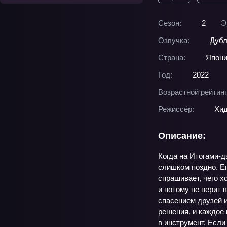
Сезон:
2
Э
Озвучка:
Дубл
Страна:
Япон
Год:
2022
Возрастной рейтинг
Режиссёр:
Хи
Описание:
Когда на Итогами-д
слишком поздно. Ег
спрашивает, чего х
и потому не верит 
спасением друзей и
решения, и каждое 
в инструмент. Если