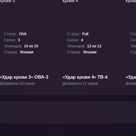
Статус:
OVA
Статус:
Full
Ста
Сезон:
3
Сезон:
4
Се
Эпизодов:
10 из 10
Эпизодов:
12 из 12
Эп
Страна:
Япония
Страна:
Япония
Ст
«Удар крови 3» ОВА-3
«Удар крови 4» ТВ-4
«Уда
ОВА
Добавлена 10 серия
Добавлена 12 серия
Добав