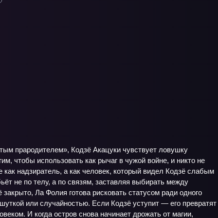
ёртым прародителем», Кодзё Акацуки чувствует ловушку
им, чтобы использовать как рычаг в чужой войне, и никто не
 как надзиратель, а как человек, который видел Кодзё слабым
бьёт не по телу, а по связям, заставляя выбирать между
 закрыто, Ла Фолия готова рисковать статусом ради одного
а шуткой или случайностью. Если Кодзё уступит — его превратят
овеком. И когда остров снова начинает дрожать от магии,