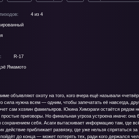
пизодов:
4 из 4
ированный
ия
:
R-17
дэё Ямамото
зиме объявляют охоту на того, кого вчера ещё называли «четв
о сила нужна всем — одним, чтобы запечатать её навсегда, друг
очет сам хозяин фамильяров. Юкина Химэраги остаётся рядом не
в простые приговоры. Но финальная угроза устроена иначе: она 
 сохранением себя. Асаги вытаскивает информацию там, где всё
их действие приближает развязку, где уже нельзя спрятаться з
 пойдёт до конца — может потерять тех, ради кого держался чел