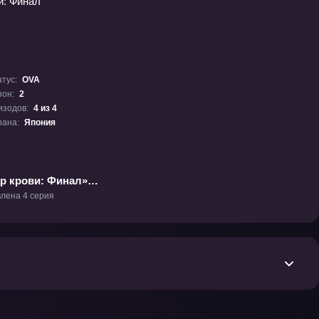
тус:
OVA
зон:
2
изодов:
4 из 4
рана:
Япония
р крови: Финал»
-2
лена 4 серия