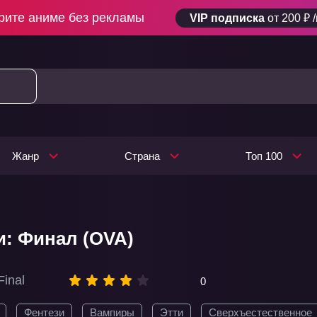
рите аниме без рекламы
VIP подписка
от 200 ₽ 
Жанр
Страна
Топ 100
и: Финал (OVA)
Final
0
Фентези
Вампиры
Этти
Сверхъестественное