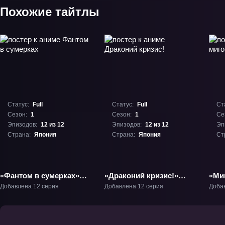
Похожие тайтлы
Статус:
Full
Статус:
Full
Ст
Сезон:
1
Сезон:
1
Се
Эпизодов:
12 из 12
Эпизодов:
12 из 12
Эп
Страна:
Япония
Страна:
Япония
Ст
«Фантом в сумерках»
«Драконий кризис!»
«Миг
ТВ-1
ТВ-1
Добавлена 12 серия
Добавлена 12 серия
Доба