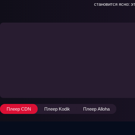
становится ясно: э
Плеер CDN
Плеер Kodik
Плеер Alloha