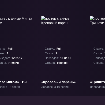
атус:
Full
Статус:
Full
Статус:
зон:
1
Сезон:
1
Сезон:
изодов:
12 из 12
Эпизодов:
10 из 10
Эпизодо
рана:
Япония
Страна:
Япония
Страна:
 за мигом» ТВ-1
«Кровавый парень»
«Тринит
ТВ-1
магов» Т
влена 12 серия
Добавлена 10 серия
Добавлена