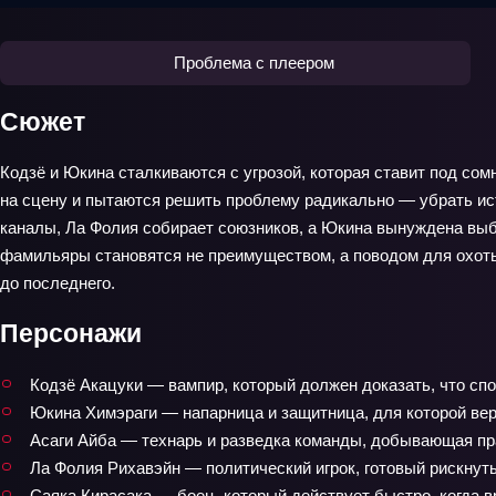
Проблема с плеером
Сюжет
Кодзё и Юкина сталкиваются с угрозой, которая ставит под со
на сцену и пытаются решить проблему радикально — убрать ист
каналы, Ла Фолия собирает союзников, а Юкина вынуждена выбир
фамильяры становятся не преимуществом, а поводом для охоты.
до последнего.
Персонажи
Кодзё Акацуки — вампир, который должен доказать, что спо
Юкина Химэраги — напарница и защитница, для которой вер
Асаги Айба — технарь и разведка команды, добывающая пра
Ла Фолия Рихавэйн — политический игрок, готовый рискнут
Саяка Кирасака — боец, который действует быстро, когда в