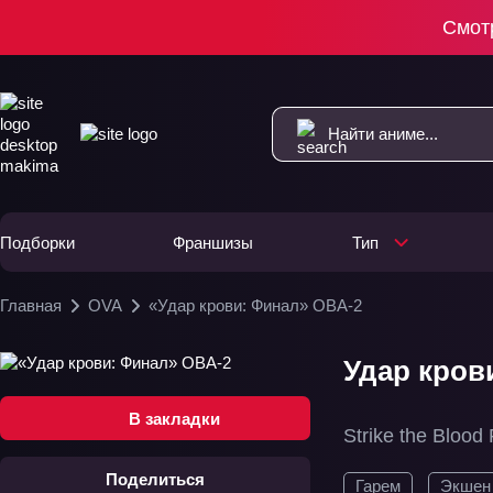
Смот
Подборки
Франшизы
Тип
Главная
OVA
«Удар крови: Финал» ОВА-2
Удар кров
В закладки
Strike the Blood 
Поделиться
Гарем
Экшен