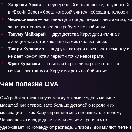
Харуюки Арита
— неуверенный в реальности, но упорный
в «Брейн Бёрст» боец, который учится побеждать головой.
Черноснежка
— наставница и лидер; держит дистанцию, но
защищает своих и всегда требует честной игры.
Такуму Майхарай
— друг детства Хару; дисциплина и
амбиции часто толкают его на жёсткие решения.
Тиюри Курасима
— подруга, которая связывает команду и
не даёт конфликтам перейти точку невозврата.
Фуко Курасаки
— опытная бёрст‑линкер; её советы и
методы заставляют Хару смотреть на бой иначе.
Чем полезна OVA
OVA работает как «пауза между арками»: здесь меньше
масштабных ставок, зато больше деталей о героях и их
мотивации — как Хару справляется с неловкостью, почему
Черноснежка иногда давит сильнее, чем враги, и что
удерживает их команду от распада. Эпизоды добавляют лёгкий