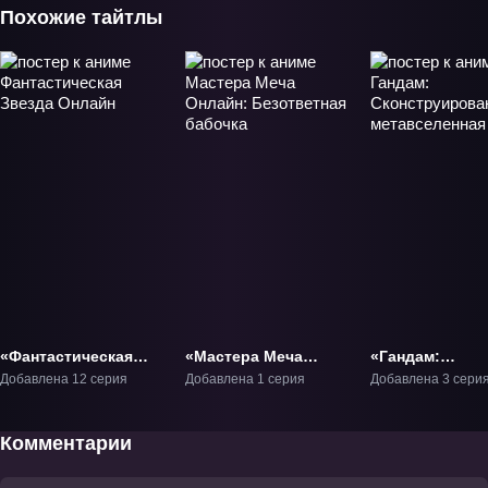
Похожие тайтлы
«Фантастическая
«Мастера Меча
«Гандам:
Звезда Онлайн»
Онлайн:
Сконструиров
Добавлена 12 серия
Добавлена 1 серия
Добавлена 3 сери
ТВ-1
Безответная
метавселенная
бабочка» Фильм-3
ТВ-1
Комментарии