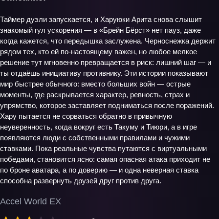
Таймер дуэли запускается, и Харуюки Арита снова слышит
знакомый гул ускорения — в «Брейн Бёрст» нет пауз, даже
когда кажется, что передышка заслужена. Черноснежка держит
рядом тех, кто ей по‑настоящему важен, но любое мелкое
решение тут мгновенно превращается в риск: лишний шаг — и
ты отдаёшь инициативу противнику. Эти истории показывают
мир быстрее обычного: вместо больших войн — острые
моменты, где раскрывается характер, ревность, страх и
упрямство, которое заставляет подниматься после поражений.
Хару пытается не сорваться обратно в привычную
неуверенность, когда вокруг есть Такуму и Тиюри, а в игре
появляются люди с собственными правилами и чужими
ставками. Пока реальные чувства путаются с виртуальными
победами, становится ясно: самая опасная атака приходит не
по броне аватара, а по доверию — и одна неверная ставка
способна развернуть друзей друг против друга.
Accel World EX