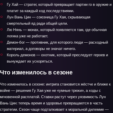
Гу Хай — стратег, который превращает партии го в оружие и
платит за каждый ход последствиями.
Лун Вань Цин — союзница Гу Хая, скрывающая
смертельный яд ради общей цели.
Лю Нянь — монах, который появляется там, где обычная
логика уже не работает.
Демон-бог — противник, для которого люди — расходный
материал, а договоры не значат ничего.
Король демонов — охотник, который преследует героев и
вынуждает их ускоряться.
Что изменилось в сезоне
Что изменилось в сезоне: интрига становится жёстче и ближе к
войне — решения Гу Хая уже не «умные трюки», а ходы с
мгновенной расплатой. Ставки растут через уязвимость Лун
Вань Цин: теперь время и здоровье превращаются в часть
стратегии. Сезон чаще подталкивает к моральной дилемме —