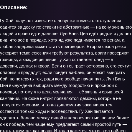
Описание:
Гу Хай получает известие о ловушке и вместо отступления
садится за доску го: ставки не абстрактные — на кону жизнь его
людей и право идти дальше. Лун Вань Цин идёт рядом и делает
вид, что всё в порядке, хотя яд уже поднимается по венам, а
любая задержка может стать приговором. Второй сезон резко
ускоряет темп: союзники требуют результата, враги проверяют
границы, а каждое решение Гу Хая оставляет след — в
доверии, долгах и крови. Если он сыграет осторожно, его сочтут
слабым и предадут; если пойдёт ва-банк, он может выиграть
бой, но потерять тех, ради кого вообще начал путь. Лун Вань
Цин вынуждена выбирать между гордостью и просьбой о
помощи, потому что цена молчания — её жизнь и срыв всей
кампании. На фоне интриг появляются демоны, которые не
торгуются словами, и тогда дипломатия заканчивается,
остаются только ходы и последствия. Гу Хай пытается
удержать баланс между силой и человечностью, но чем ближе
он к победе, тем чаще ему предлагают самый простой путь —
стать таким же, как враги. И когда кажется, что выход найден,