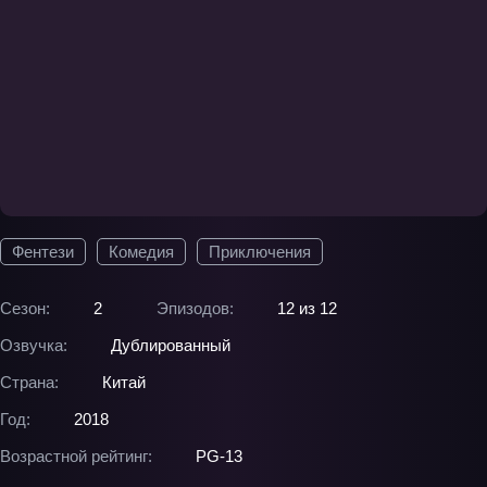
Фентези
Комедия
Приключения
Сезон:
2
Эпизодов:
12 из 12
Озвучка:
Дублированный
Страна:
Китай
Год:
2018
Возрастной рейтинг:
PG-13