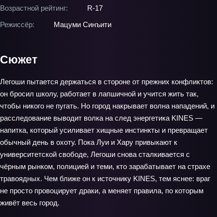
Возрастной рейтинг:
R-17
Режиссёр:
Мацуми Синъити
Сюжет
Легоши пытается держаться в стороне от прежних конфликтов:
он бросил школу, работает в лапшичной и учится жить так,
чтобы никого не пугать. Но город накрывает волна нападений, и
расследование выводит волка на след энергетика KINES —
напитка, который усиливает хищные инстинкты и превращает
обычный день в охоту. Пока Луи и Хару привыкают к
университетской свободе, Легоши снова сталкивается с
чёрным рынком, полицией и теми, кто зарабатывает на страхе
травоядных. Чем ближе он к источнику KINES, тем яснее: враг
не просто провоцирует драки, а меняет правила, по которым
живёт весь город.