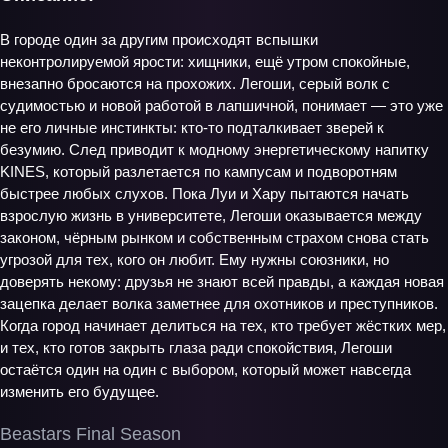
В городе один за другим происходят вспышки
неконтролируемой ярости: хищники, ещё утром спокойные,
внезапно бросаются на прохожих. Легоши, серый волк с
судимостью и новой работой в лапшичной, понимает — это уже
не его личные инстинкты: кто‑то подталкивает зверей к
безумию. След приводит к модному энергетическому напитку
KINES, который разлетается по кампусам и подворотням
быстрее любых слухов. Пока Луи и Хару пытаются начать
взрослую жизнь в университете, Легоши оказывается между
законом, чёрным рынком и собственным страхом снова стать
угрозой для тех, кого он любит. Ему нужны союзники, но
доверять некому: друзья не знают всей правды, а каждая новая
зацепка делает волка заметнее для охотников и преступников.
Когда город начинает делиться на тех, кто требует жёстких мер,
и тех, кто готов закрыть глаза ради спокойствия, Легоши
остаётся один на один с выбором, который может навсегда
изменить его будущее.
Beastars Final Season