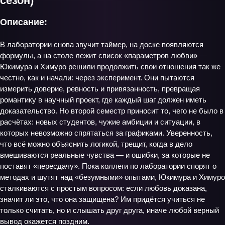
сезон)
Описание:
В лаборатории снова звучит таймер, на доске появляются
формулы, а на столе лежит список «параметров любви» —
Юкимура и Химуро решили продолжить свои отношения так же
честно, как и начали: через эксперимент. Они пытаются
измерить доверие, ревность и привязанность, превращая
романтику в научный проект, где каждый шаг должен иметь
доказательство. Но второй семестр приносит то, чего не было в
расчётах: новых студентов, чужие амбиции и ситуации, в
которых невозможно спрятаться за графиками. Уверенность,
что всё можно объяснить логикой, трещит, когда в дело
вмешиваются реальные чувства — и ошибки, за которые не
поставят «пересдачу». Пока коллеги по лаборатории спорят о
методах и шутят над «безумными» опытами, Юкимура и Химуро
сталкиваются с простым вопросом: если любовь доказана,
значит ли это, что она защищена? Им придётся учиться не
только считать, но и слышать друг друга, иначе любой верный
вывод окажется поздним.