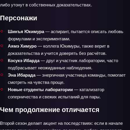
либо утонут в собственных доказательствах.
Персонажи
Шинъя Юкимура
— аспирант, пытается описать любовь
формулами и экспериментами.
Аямэ Химуро
— коллега Юкимуры, также верит в
доказательства и учится доверять без расчётов.
Косукэ Ибарда
— друг и участник лаборатории, часто
подбрасывает неожиданные наблюдения.
Эна Ибарада
— энергичная участница команды, помогает
смотреть на чувства проще.
Новые студенты лаборатории
— катализатор
соперничества и свежих испытаний для пары.
Чем продолжение отличается
Второй сезон делает акцент на последствиях: если в начале