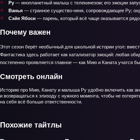
Ру
— инопланетный малыш с телекинезом; его эмоции запу
Ванья
— странное существо‑няня, сопровождающее Ру; охра
Сэйя Ябоси
— парень, который всё чаще оказывается рядом
Почему важен
Этот сезон берёт необычный для школьной истории угол: вмест
Фантастика здесь работает как катализатор эмоций: любая оби
постепенно проявляется главное — как Мию и Каната учатся быт
Смотреть онлайн
Историю про Мию, Канату и малыша Ру удобно включить как ан
и возвращаться к эпизоду с нужного момента, чтобы не потерят
на себя всё больше ответственности.
Похожие тайтлы