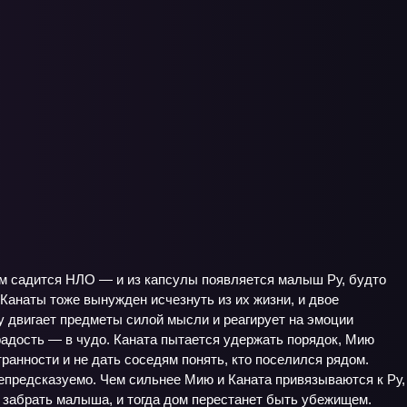
том садится НЛО — и из капсулы появляется малыш Ру, будто
Канаты тоже вынужден исчезнуть из их жизни, и двое
Ру двигает предметы силой мысли и реагирует на эмоции
 радость — в чудо. Каната пытается удержать порядок, Мию
ранности и не дать соседям понять, кто поселился рядом.
непредсказуемо. Чем сильнее Мию и Каната привязываются к Ру,
т забрать малыша, и тогда дом перестанет быть убежищем.