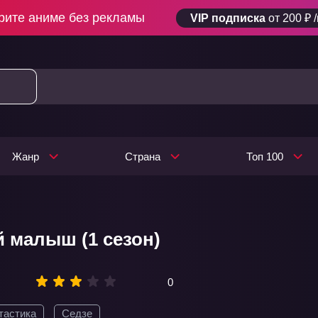
рите аниме без рекламы
VIP подписка
от 200 ₽ 
Жанр
Страна
Топ 100
 малыш (1 сезон)
0
тастика
Седзе