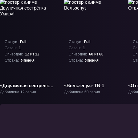
Статус:
Full
Статус:
Full
Ст
Сезон:
1
Сезон:
1
Се
Эпизодов:
12 из 12
Эпизодов:
60 из 60
Эп
Страна:
Япония
Страна:
Япония
Ст
«Двуличная сестрёнка
«Вельзепуз» ТВ-1
«От
Умару!» ТВ-1
Добавлена 12 серия
Добавлена 60 серия
Доба