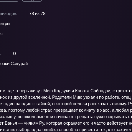
пизодов:
78 из 78
титры
ия
:
G
оаки Сакурай
ом, где теперь живут Мию Кодзуки и Каната Сайондзи, с грохо
ок из другой вселенной. Родители Мию уехали по работе, отец 
я один на один с тайной, о которой нельзя рассказать никому. 
ова, поэтому любой страх превращает комнату в хаос, а любая
малышу, но школьные дни начинают трещать: нужно скрывать ст
 Ванья — «няня» Ру, которая охраняет его и часто действует 
ится их выбор: одна ошибка способна привести тех, кто захоче