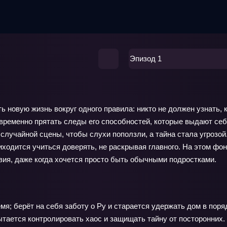
Эпизод 1
ь новую жизнь вокруг одного правила: никто не должен узнать
временно прятать следы его способностей, которые выдают себ
случайной сцены, чтобы слухи поползли, а тайна стала угрозой
риходится учиться доверять, не раскрывая главного. На этом фо
вия, даже когда хочется просто быть обычными подростками.
я; берёт на себя заботу о Ру и старается удержать дом в поря
тается контролировать хаос и защищать тайну от посторонних.