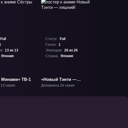
Full
Статус:
Full
1
Сезон:
1
в:
13 из 13
Эпизодов:
26 из 26
Япония
Страна:
Япония
 Минами» ТВ-1
«Новый Тэнти —
лишний!» ТВ-1
 13 серия
Добавлена 26 серия