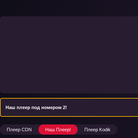
Наш плеер под номером 2!
Плеер CDN
Наш Плеер!
Плеер Kodik