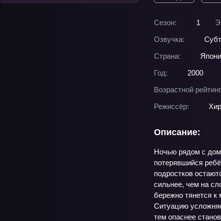
Сезон:
1
Э
Озвучка:
Суб
Страна:
Япон
Год:
2000
Возрастной рейтинг
Режиссёр:
Хир
Описание:
Ночью рядом с дом
потерявшийся ребён
подростков остаютс
сильнее, чем на сл
бережно тянется к 
Ситуацию усложняет
тем опаснее станов