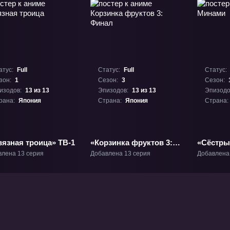
атус:
Full
Статус:
Full
Статус:
зон:
1
Сезон:
3
Сезон:
изодов:
13 из 13
Эпизодов:
13 из 13
Эпизодо
рана:
Япония
Страна:
Япония
Страна:
вязная троица» ТВ-1
«Корзинка фруктов 3:
«Сёстры
Финал» ТВ-3
влена 13 серия
Добавлена 13 серия
Добавлена