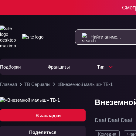
Смот
Подборки
Франшизы
Тип
Главная
ТВ Сериалы
«Внеземной малыш» ТВ-1
Внеземной
В закладки
Daa! Daa! Daa!
Поделиться
Комедия
Фан