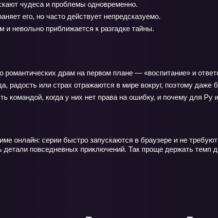
скают чудеса и проблемы одновременно.
няет его, но часто действует непредсказуемо.
 и невольно приближается к разгадке тайны.
о романтических драм на первом плане — «воспитание» и ответс
да, радость или страх отражаются в мире вокруг, поэтому даже
ь командой, когда у них нет права на ошибку, и почему для Ру
име онлайн: серии быстро запускаются в браузере и не требую
ь детали повседневных приключений. Так проще держать темп дл