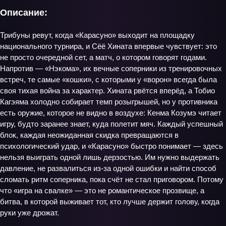
Описание:
Трибуны ревут, когда «Карасуно» выходит на площадку
национального турнира, и Сёё Хината впервые чувствует: это
не просто очередной сет, а матч, о котором говорят годами.
Напротив — «Нэкома», их вечные соперники из тренировочных
встреч, те самые «кошки», с которыми у «ворон» всегда была
своя тихая война за характер. Хината рвётся вперёд, а Тобио
Кагэяма холодно собирает темп розыгрышей, но у противника
есть оружие, которое не видно в воздухе: Кенма Козумэ читает
игру, будто заранее знает, куда полетит мяч. Каждый успешный
блок, каждая неожиданная скидка превращаются в
психологический удар, и «Карасуно» быстро понимает — здесь
нельзя выиграть одной лишь дерзостью. Им нужно выдержать
давление, не развалиться из‑за одной ошибки и найти способ
сломать ритм соперника, пока счёт не стал приговором. Потому
что «игра на свалке» — это не романтическое прозвище, а
битва, в которой выживает тот, кто лучше держит голову, когда
руки уже дрожат.