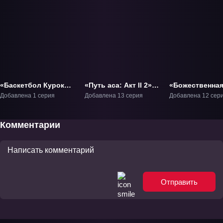
«Баскетбол Куроко:
«Путь аса: Акт II 2»
«Божественна
Последняя игра»
ТВ-3.2
стопа» ТВ-1
Добавлена 1 серия
Добавлена 13 серия
Добавлена 12 сер
Фильм-4
Комментарии
Отправить