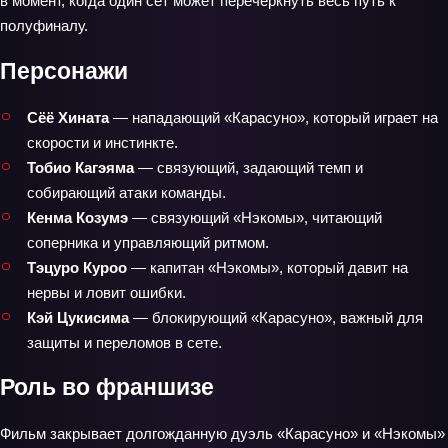
в момент, когда один сет может перечеркнуть весь путь к
полуфиналу.
Персонажи
Сёё Хината
— нападающий «Карасуно», который играет на
скорости и инстинкте.
Тобио Кагэяма
— связующий, задающий темп и
собирающий атаки команды.
Кенма Козумэ
— связующий «Нэкомы», читающий
соперника и управляющий ритмом.
Тэцуро Куроо
— капитан «Нэкомы», который давит на
нервы и ловит ошибки.
Кэй Цукисима
— блокирующий «Карасуно», важный для
защиты и переломов в сете.
Роль во франшизе
Фильм закрывает долгожданную дуэль «Карасуно» и «Нэкомы»