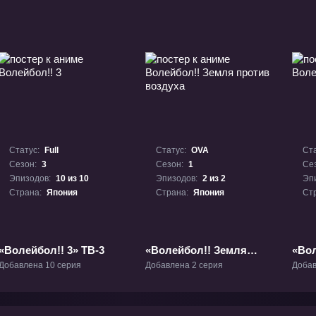
Статус:
Full
Статус:
OVA
Ста
Сезон:
3
Сезон:
1
Се
Эпизодов:
10 из 10
Эпизодов:
2 из 2
Эп
Страна:
Япония
Страна:
Япония
Ст
«Волейбол!! 3» ТВ-3
«Волейбол!! Земля
«Вол
против воздуха» ОВА-1
Добавлена 10 серия
Добавлена 2 серия
Добав