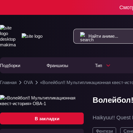
Смот
Подборки
Франшизы
Тип
Главная
OVA
«Волейбол!! Мультипликационная квест-ист
Волейбол!
Haikyuu!! Quest
В закладки
Фентези
Сен