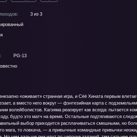
пизодов:
3 из 3
ированный
ия
:
PG-13
звестно
незапно «оживает» странная игра, и Сёё Хината первым влетае
зает, а вместо него вокруг — фэнтезийная карта с подземелья
нии волейболистов. Кагэяма реагирует как всегда: пытается ко
ходу, будто это матч на время. Остальные подтягиваются следо
равильный выбор приходится расплачиваться смешными, но бол
то мага, то ловкача, — а привычные командные привычки неожи
 Но чем дальше они идут по цепочке заданий, тем сильнее ощущ