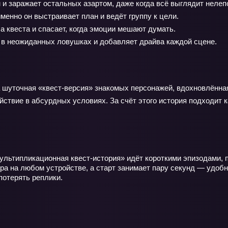
и заражает остальных азартом, даже когда всё выглядит нелеп
именно он выстраивает план и ведёт группу к цели.
 квеста и спасает, когда эмоции мешают думать.
 в неожиданных ловушках и добавляет драйва каждой сцене.
 шуточная «квест‑версия» знакомых персонажей, вдохновлённая 
ствие в абсурдных условиях. За счёт этого история подходит 
ультипликационная квест-история» идёт короткими эпизодами, 
отра на любом устройстве, а старт занимает пару секунд — уд
потерять реплики.