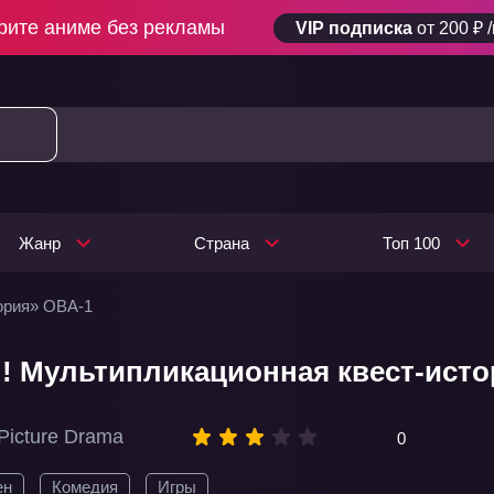
рите аниме без рекламы
VIP подписка
от 200 ₽ 
Жанр
Страна
Топ 100
ория» ОВА-1
! Мультипликационная квест-исто
 Picture Drama
0
ен
Комедия
Игры