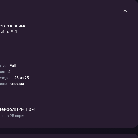
тус:
Full
зон:
4
изодов:
25 из 25
рана:
Япония
ейбол!! 4» ТВ-4
лена 25 серия