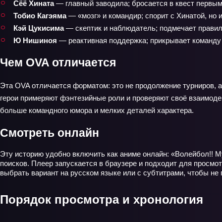
Сёё Хината
— главный заводила; бросается в квест первым 
Тобио Кагэяма
— «мозг» и командир; спорит с Хинатой, но 
Кэй Цукисима
— скептик и наблюдатель; подмечает правила
Ю Нишиноя
— реактивная поддержка; прикрывает команду
Чем OVA отличается
Эта OVA отличается форматом: это не продолжение турниров, а
герои примеряют фэнтезийные роли и проверяют своё взаимодей
больше командного юмора и мелких деталей характера.
Смотреть онлайн
Эту историю удобно включить как аниме онлайн: «Волейбол!! М
поисков. Плеер запускается в браузере и подходит для просм
выбрать вариант на русском языке или с субтитрами, чтобы не 
Порядок просмотра и хронология