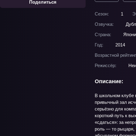
Поделиться
Сезон:
1
Э
Озвучка:
Дубл
Страна:
Япон
Год:
2014
Возрастной рейтинг
Режиссёр:
Неи
Описание:
В школьном клубе в
привычный зал исче
серьёзно для компа
короткий путь к вы
«сдаться»: за неп
роль — то рыцаря, 
абсурдном формате.