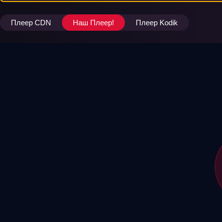
Плеер CDN
Наш Плеер!
Плеер Kodik