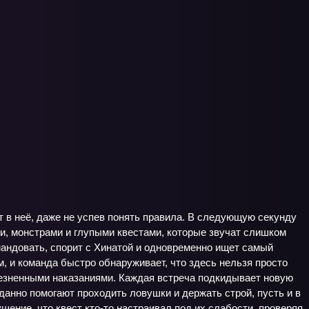
т в неё, даже не успев понять правила. В следующую секунду
ми, монстрами и глупыми квестами, которые звучат слишком
мандовать, спорит с Хинатой и одновременно ищет самый
м, и команда быстро обнаруживает, что здесь нельзя просто
езненными наказаниями. Каждая встреча подкидывает новую
данно помогают проходить ловушки и держать строй, пусть и в
ение, что квест кто‑то настраивал под их слабости, проверяя