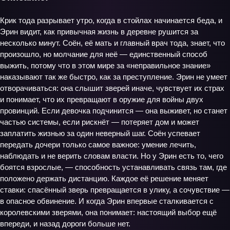
Крик тода разрывает утро, когда в стойлах начинается беда, и
Эрин видит, как привычная жизнь в деревне рушится за
несколько минут. Соён, её мать и главный врач тода, знает, что
произошло, но молчание для неё — единственный способ
выжить, потому что в этом мире за «неправильное знание»
наказывают так же быстро, как за преступление. Эрин не умеет
отворачиваться: она слышит зверей иначе, чувствует их страх
и понимает, что их превращают в оружие для войны двух
провинций. Если девочка подчинится — она выживет, но станет
частью системы, если рискнёт — потеряет дом и может
заплатить жизнью за один неверный шаг. Соён успевает
передать дочери только самое важное: умение лечить,
наблюдать и не верить словам власти. Но у Эрин есть то, чего
боятся взрослые, — способность устанавливать связь там, где
положено держать дистанцию. Каждое её решение меняет
ставки: спасённый зверь превращается в улику, а сочувствие —
в опасное обвинение. И когда Эрин впервые сталкивается с
королевскими зверями, она понимает: настоящий выбор ещё
впереди, и назад дороги больше нет.