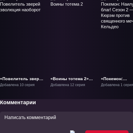
«Повелитель зверей
«Воины тотема 2»
«Покемон:
эволюция
ТВ-2
Наилучших бла
Добавлена 10 серия
Добавлена 12 серия
Добавлена 1 сери
наоборот» ТВ-1
Сезон 2 — Кюр
против священ
мечника Кельд
Комментарии
Фильм-15