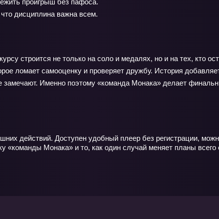
режить проигрыш без пафоса.
что дисциплина важна всем.
урсу строится не только на соло и медалях, но и на тех, кто о
рое ломает самооценку и проверяет дружбу. История добавляет
не замечают. Именно поэтому «команда Монака» делает финальны
шних действий. Доступен удобный плеер без регистрации, мож
ку «команды Монака» и то, как один случай меняет планы всего