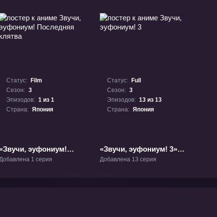
Статус:
Film
Статус:
Full
Сезон:
3
Сезон:
3
Эпизодов:
1 из 1
Эпизодов:
13 из 13
Страна:
Япония
Страна:
Япония
«Звучи, эуфониум!
«Звучи, эуфониум! 3»
Последняя клятва»
ТВ-3
Добавлена 1 серия
Добавлена 13 серия
Фильм-3