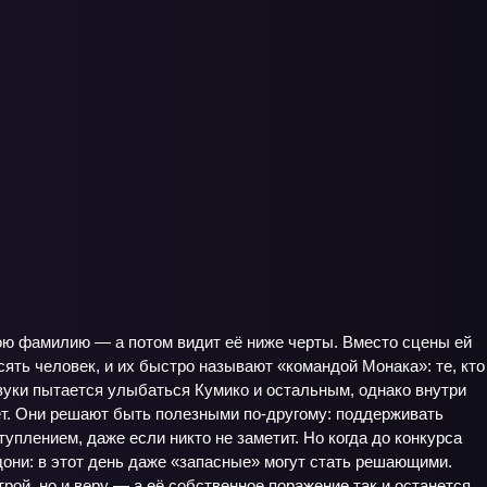
вою фамилию — а потом видит её ниже черты. Вместо сцены ей
есять человек, и их быстро называют «командой Монака»: те, кто
азуки пытается улыбаться Кумико и остальным, однако внутри
вет. Они решают быть полезными по‑другому: поддерживать
плением, даже если никто не заметит. Но когда до конкурса
дони: в этот день даже «запасные» могут стать решающими.
трой, но и веру — а её собственное поражение так и останется