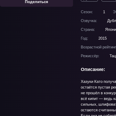
Поделиться
Сезон:
1
Э
Озвучка:
Дубл
Страна:
Япон
Год:
2015
Возрастной рейтинг
Режиссёр:
Тац
Описание:
Хазуки Като получ
остаётся пустая ре
не прошёл в конкур
всё кипит — ведь к
сильных, шлифовать
остаются считанные
Если она не соберё