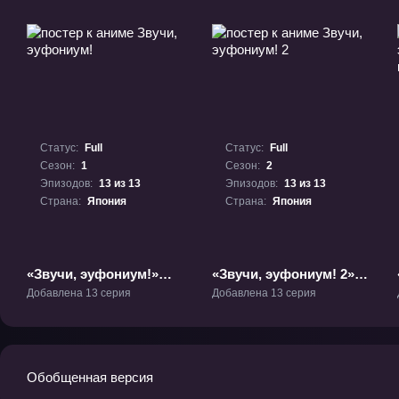
Статус:
Full
Статус:
Full
Сезон:
1
Сезон:
2
Эпизодов:
13 из 13
Эпизодов:
13 из 13
Страна:
Япония
Страна:
Япония
«Звучи, эуфониум!»
«Звучи, эуфониум! 2»
ТВ-1
ТВ-2
Добавлена 13 серия
Добавлена 13 серия
Обобщенная версия