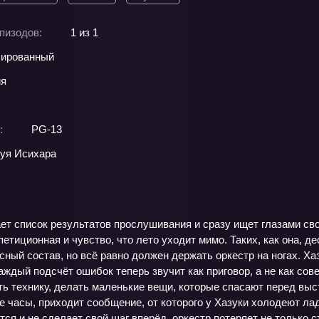
пизодов:
1 из 1
ированный
ия
:
PG-13
уя Исихара
ает список результатов прослушивания и сразу ищет глазами с
петиционная и чувство, что лето уходит мимо. Таких, как она, д
сный состав, но всё равно должен держать оркестр на ногах. Х
аждый подсчёт ошибок теперь звучит как приговор, а не как со
 технику, делать маленькие вещи, которые спасают перед высту
 часы, приходит сообщение, от которого у Хазуки холодеют ла
тся и не сделает свой шаг вперёд, оркестр потеряет не только с