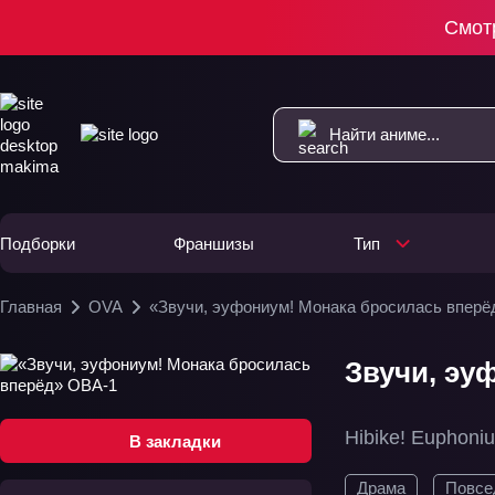
Смот
Подборки
Франшизы
Тип
Главная
OVA
«Звучи, эуфониум! Монака бросилась вперё
Звучи, эу
Hibike! Euphon
В закладки
Драма
Повсе