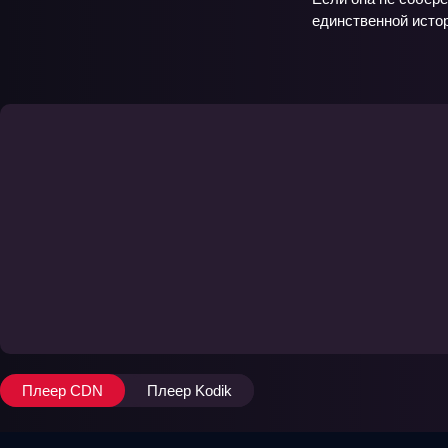
единственной истор
Плеер CDN
Плеер Kodik