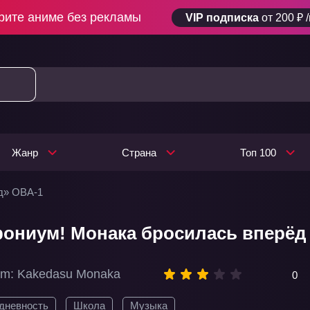
рите аниме без рекламы
VIP подписка
от 200 ₽ 
Жанр
Страна
Топ 100
д» ОВА-1
фониум! Монака бросилась вперёд
ium: Kakedasu Monaka
0
дневность
Школа
Музыка