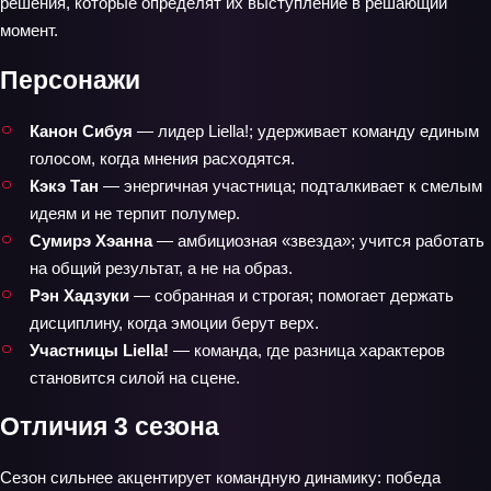
решения, которые определят их выступление в решающий
момент.
Персонажи
Канон Сибуя
— лидер Liella!; удерживает команду единым
голосом, когда мнения расходятся.
Кэкэ Тан
— энергичная участница; подталкивает к смелым
идеям и не терпит полумер.
Сумирэ Хэанна
— амбициозная «звезда»; учится работать
на общий результат, а не на образ.
Рэн Хадзуки
— собранная и строгая; помогает держать
дисциплину, когда эмоции берут верх.
Участницы Liella!
— команда, где разница характеров
становится силой на сцене.
Отличия 3 сезона
Сезон сильнее акцентирует командную динамику: победа