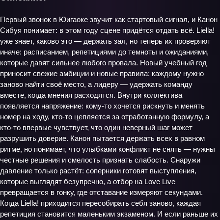
Первый звонок в Юигаоке звучит как стартовый сигнал, и Канон
Сибуя понимает: в этом году сцене придётся отдать всё. Liella!
уже знает, каково это — держать зал, но теперь их проверяют
иначе: расписанием, репетициями до темноты и ожиданиями,
которые давят сильнее любого провала. Новый учебный год
приносит свежие амбиции и новые правила: каждому нужно
заново найти своё место, а лидеру — удержать команду
вместе, когда мнения расходятся. Внутри коллектива
появляется напряжение: кому-то хочется рискнуть и менять
номер на ходу, кто-то цепляется за отработанную формулу, а
кто-то впервые чувствует, что один неверный шаг может
разрушить доверие. Канон пытается держать всех в равном
ритме, но понимает, что улыбками конфликт не снять — нужны
честные решения и смелость признать слабость. Снаружи
давление только растёт: соперники готовят выступления,
которые выглядят безупречно, а отбор на Love Live
превращается в гонку, где отставание измеряют секундами.
Когда Liella! приходится пересобирать себя заново, каждая
репетиция становится маленьким экзаменом. И если раньше их