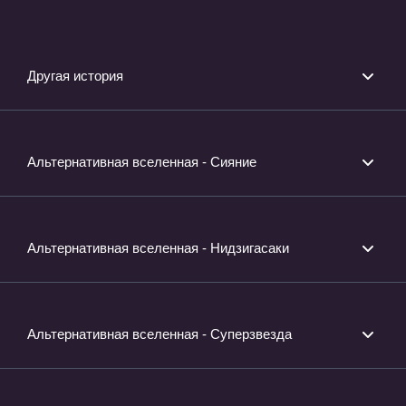
идол»» ТВ-1
идол» 2» ТВ-2
идол»» Фи
Другая история
Альтернативная вселенная - Сияние
Альтернативная вселенная - Нидзигасаки
Альтернативная вселенная - Суперзвезда