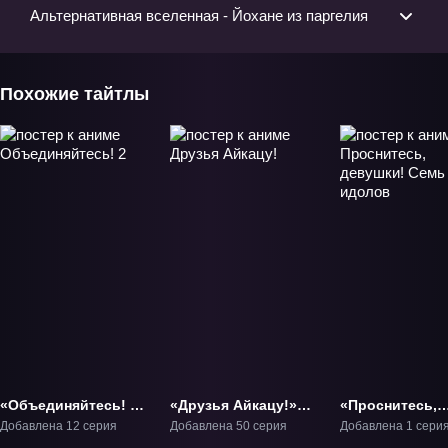
Альтернативная вселенная - Йохане из паргелия
Похожие тайтлы
«Объединяйтесь! 2»
«Друзья Айкацу!»
«Проснитесь,
ТВ-2
ТВ-1
девушки! Семь
Добавлена 12 серия
Добавлена 50 серия
Добавлена 1 сери
идолов» Филь