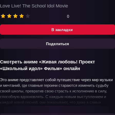
Love Live! The School Idol Movie
0
В закладки
Поделиться
Смотреть аниме «Живая любовь! Проект
«Школьный идол» Фильм» онлайн
Это аниме представляет собой путешествие через мир музыки
и мечтаний, где главные героини стараются изменить судьбу
своей школы, превратив свою страсть к исполнению в силу,
способную вдохновлять. С каждым новым выступлением и
каждой новой песней, они показывают, что даже в самых
трудных обстоятельствах возможно найти путь к успеху. В
сердце их истории лежат не только их музыкальные успехи, но