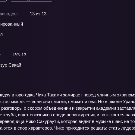
пизодов:
13 из 13
ированный
ия
:
PG-13
зуо Сакай
дзу второгодка Чика Таками замирает перед уличным экраном: 
остая мысль — если они смогли, сможет и она. Но в школе Уран
 а разговоры о скором объединении и закрытии академии заставл
с клуба, ищет союзников среди первокурсниц и натыкается на 
реводчица Рико Сакураути, которая видит в музыке шанс не то
аются в спор характеров, Чике приходится решать: стать лиде