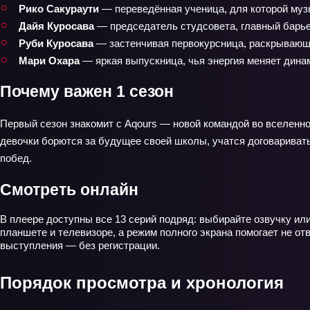
Рико Сакураути
— переведённая ученица, для которой муз
Дайя Куросава
— председатель студсовета, главный барьер
Руби Куросава
— застенчивая первокурсница, раскрывающ
Мари Охара
— яркая выпускница, чья энергия меняет дина
Почему важен 1 сезон
Первый сезон знакомит с Aqours — новой командой во вселенной 
девочки борются за будущее своей школы, учатся договаривать
побед.
Смотреть онлайн
В плеере доступны все 13 серий подряд: выбирайте озвучку ил
планшете и телевизоре, а режим полного экрана помогает не от
выступления — без регистрации.
Порядок просмотра и хронология