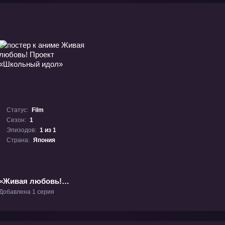
Статус:
Film
Сезон:
1
Эпизодов:
1 из 1
Страна:
Япония
«Живая любовь!
Проект «Школьный
Добавлена 1 серия
идол»» Фильм-1