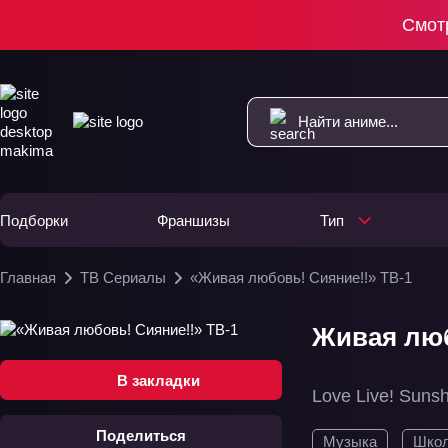
Смот
Подборки
Франшизы
Тип
Главная
ТВ Сериалы
«Живая любовь! Сияние!!» ТВ-1
Живая люб
В закладки
Love Live! Sunsh
Поделиться
Музыка
Шко