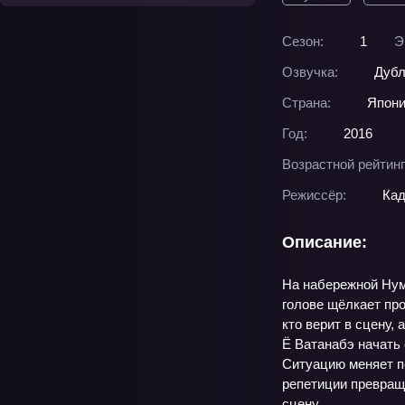
Сезон:
1
Э
Озвучка:
Дубл
Страна:
Япон
Год:
2016
Возрастной рейтинг
Режиссёр:
Кад
Описание:
На набережной Нума
голове щёлкает пр
кто верит в сцену,
Ё Ватанабэ начать 
Ситуацию меняет пе
репетиции превращ
сцену.