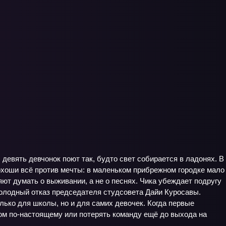
девять девчонок поют так, будто свет собирается в ладонях. В
охоши всё против мечты: в маленьком прибрежном городке мало
яют думать о выживании, а не о песнях. Чика убеждает подругу
холодный отказ председателя студсовета Дайи Куросавы.
лько для школы, но и для самих девочек. Когда первые
ром по-настоящему или потерять команду ещё до выхода на