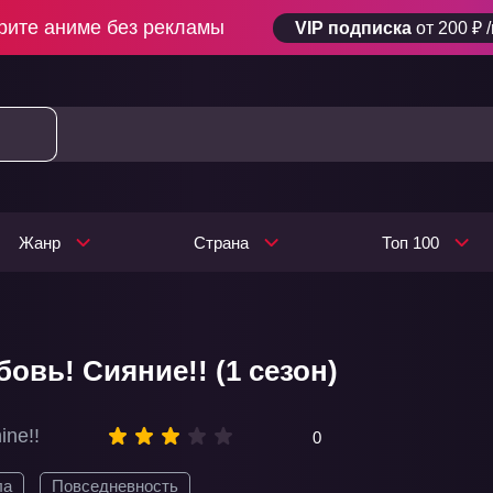
рите аниме без рекламы
VIP подписка
от 200 ₽ 
Жанр
Страна
Топ 100
овь! Сияние!! (1 сезон)
ine!!
0
ла
Повседневность