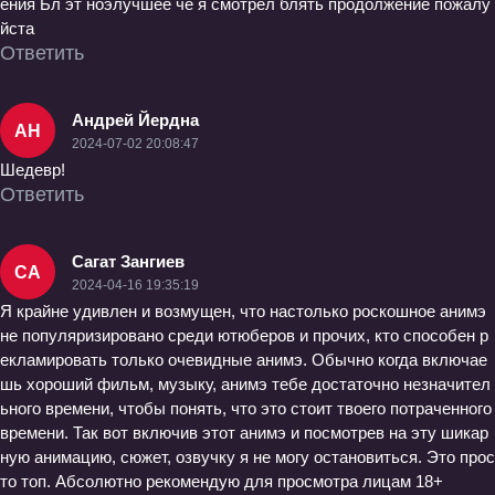
ения Бл эт ноэлучшее че я смотрел блять продолжение пожалу
йста
Ответить
Андрей Йердна
АН
2024-07-02 20:08:47
Шедевр!
Ответить
Сагат Зангиев
СА
2024-04-16 19:35:19
Я крайне удивлен и возмущен, что настолько роскошное анимэ
не популяризировано среди ютюберов и прочих, кто способен р
екламировать только очевидные анимэ. Обычно когда включае
шь хороший фильм, музыку, анимэ тебе достаточно незначител
ьного времени, чтобы понять, что это стоит твоего потраченного
времени. Так вот включив этот анимэ и посмотрев на эту шикар
ную анимацию, сюжет, озвучку я не могу остановиться. Это прос
то топ. Абсолютно рекомендую для просмотра лицам 18+