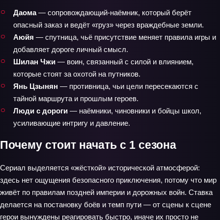
Даома
— сопровождающий-наёмник, который берёт
опасный заказ и ведёт «груз» через враждебные земли.
Аюйя
— спутница, чьё присутствие меняет правила игры и
добавляет дороге личный смысл.
Шилан Чжи
— воин, связанный с силой и влиянием,
которые стоят за охотой на путников.
Янь Цзынян
— противница, чьи цели пересекаются с
тайной маршрута и прошлым героев.
Люди с дороги
— наёмники, чиновники и бойцы школ,
усиливающие интригу и давление.
Почему стоит начать с 1 сезона
Сериал выделяется «жёсткой» исторической атмосферой:
здесь нет ощущения безопасного приключения, потому что мир
живёт по правилам поздней империи и дорожных войн. Ставка
делается на постановку боёв и темп пути — от сцены к сцене
герои вынуждены реагировать быстро, иначе их просто не