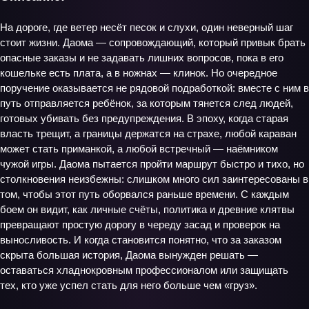
На дороге, где ветер несёт песок и слухи, один неверный шаг
стоит жизни. Даома — сопровождающий, который привык брать
опасные заказы и не задавать лишних вопросов, пока в его
кошельке есть плата, а в ножнах — клинок. Но очередное
поручение оказывается не рядовой подработкой: вместе с ним в
путь отправляется ребёнок, за которым тянется след людей,
готовых убивать без предупреждения. В эпоху, когда старая
власть трещит, а границы держатся на страхе, любой караван
может стать приманкой, а любой встречный — наёмником
чужой игры. Даома пытается пройти маршрут быстро и тихо, но
столкновения неизбежны: слишком много сил заинтересованы в
том, чтобы этот путь оборвался раньше времени. С каждым
боем он видит, как личные счёты, политика и древние клятвы
превращают простую дорогу в череду засад и проверок на
выносливость. И когда становится понятно, что за заказом
скрыта большая история, Даома вынужден решать —
оставаться хладнокровным профессионалом или защищать
тех, кто уже успел стать для него больше чем «груз».