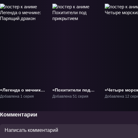
«Легенда о мечнике:
«Похитители под
«Четыре морс
Парящий дракон»
прикрытием» ТВ-1
кита» ТВ-1
Добавлена 1 серия
Добавлена 51 серия
Добавлена 12 сер
Фильм-1
Комментарии