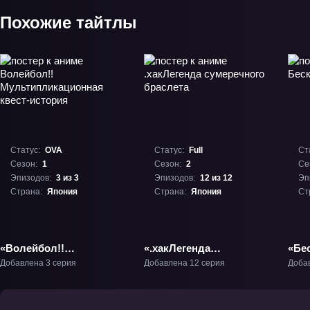
Похожие тайтлы
Статус:
OVA
Статус:
Full
Ст
Сезон:
1
Сезон:
2
Се
Эпизодов:
3 из 3
Эпизодов:
12 из 12
Эп
Страна:
Япония
Страна:
Япония
Ст
«Волейбол!!
«.хакЛегенда
«Бе
Мультипликационная
сумеречного браслета»
Ден
Добавлена 3 серия
Добавлена 12 серия
Доба
квест-история» ОВА-1
ТВ-2