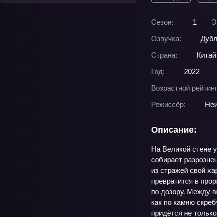
Сезон:
1
Э
Озвучка:
Дубл
Страна:
Китай
Год:
2022
Возрастной рейтинг
Режиссёр:
Неи
Описание:
На Великой стене у
собирает разрознен
из стражей свой ха
превратится в прор
по дозору. Между в
как по камню скреб
придётся не только