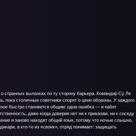
 о странных вылазках по ту сторону барьера. Командир Су Ле
, пока столичные советники спорят о цене обороны. У каждого
ичное быстро становится общим: одна ошибка — и набег
ственность, даже когда доверия нет ни к приказам, ни к соседу
жение и заново находят общий язык, потому что ночью слышно,
 дикари, а кто-то из «своих», отряд понимает: защищать