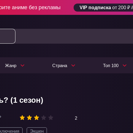
рите аниме без рекламы
VIP подписка
от 200 ₽ 
Жанр
Страна
Топ 100
? (1 сезон)
?
2
ключения
Экшен