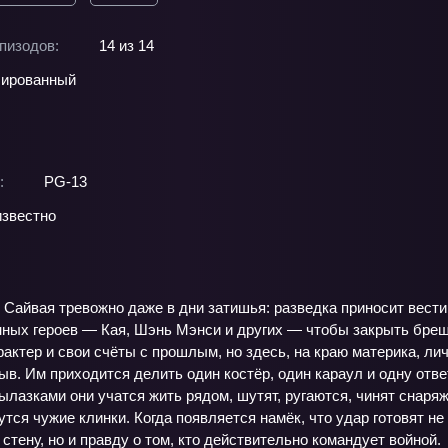
пизодов:
14 из 14
ированный
:
PG-13
звестно
 Сайвая тревожно даже в дни затишья: разведка приносит вести
ных героев — Кая, Шэнь Мэнси и других — чтобы закрыть брешь
рактер и свои счёты с прошлым, но здесь, на краю материка, л
ыв. Им приходится делить один костёр, один караул и одну ответ
ылазками они учатся жить рядом, шутят, ругаются, чинят снаря
утся чужие клинки. Когда появляется намёк, что удар готовят не
 стену, но и правду о том, кто действительно командует войной.